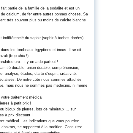
ait partie de la famille de la sodalite et est un
, de calcium, de fer entre autres bonnes choses. Sa
ient très souvent plus ou moins de calcite blanche
t indifférencié du saphir (saphir à taches dorées),
ans les tombeaux égyptiens et incas. Il se dit
zuli (trop chic !)
rchitecture…il y en a de partout !
é, amitié durable, union durable, compréhension,
 analyse, études, clarté d’esprit, créativité.
pécialisés. De notre côté nous sommes attachés
gique, mais nous ne sommes pas médecins, ni même
votre traitement médical.
rres à petit prix !
ou bijoux de pierres, lots de minéraux ... sur
es à prix discount !
ent médical. Les indications que vous pourriez
 chakras, se rapportent à la tradition. Consultez
nostic et à établir une prescription.