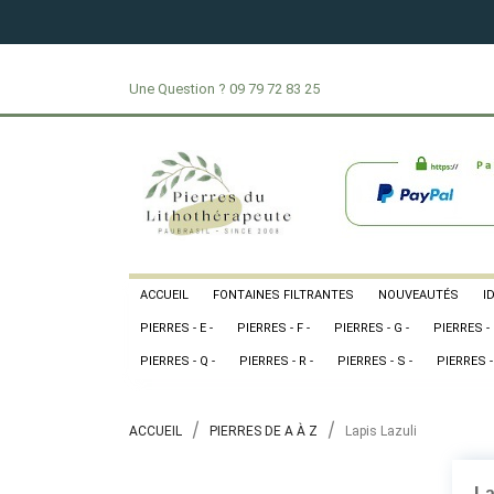
Une Question ?
09 79 72 83 25
ACCUEIL
FONTAINES FILTRANTES
NOUVEAUTÉS
I
PIERRES - E -
PIERRES - F -
PIERRES - G -
PIERRES - 
PIERRES - Q -
PIERRES - R -
PIERRES - S -
PIERRES - 
ACCUEIL
PIERRES DE A À Z
Lapis Lazuli
La