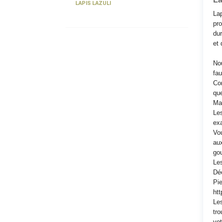
LAPIS LAZULI
Lap
pro
dur
et 
Nou
fau
Con
que
Maq
Les
exa
Vou
au
go
Les
Déc
Pie
htt
Les
tro
vot