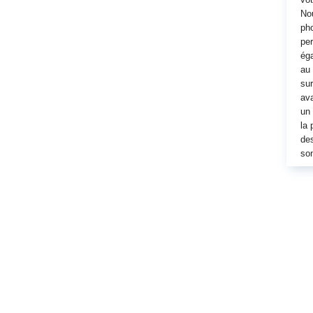
Nou
pho
per
éga
au 
sur
ava
un 
la 
des
son