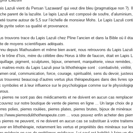
is Lazuli vient du Persan ‘Lazaward’ qui veut dire bleu (pragmatique non ?). Il f
che parent de la lazulite. Le lapis Lazuli est composé de soufre, d’aluminium
eté tourne autour de 5,5 sur l’échelle de monsieur Mohs. Le Lapis Lazuli cont
de pyrite selon sa qualité et provenance.
s trouvons trace du Lapis Lazuli chez Pline l’ancien et dans la Bible où il étai
te de moyens scientifiques adéquats.
nu depuis Mathusalem et même bien avant, nous retrouvons du Lapis Lazuli d
 le trône d’Isis, mère du célèbre dieu Horus à tête de faucon, était en Lapis La
uillage, pigment, sculptures, bijoux, ornement, marquèterie, vieux remèdes, a
 maitres-mots du Lapis Lazuli pour la lithothérapie sont : combativité, virilit
men oral, communication, force, courage, spiritualité, sens du devoir, justesse,
s trouverez beaucoup d’autres vertus plus thérapeutiques dans des livres s
x symboles et à leur influence sur le psychologique comme sur le physiolo
urous.
 pierres ne sont pas des médicaments et ne doivent en aucun cas remplacer 
ouvrez sur notre boutique de vente de pierres en ligne ... Un large choix de pie
rres polies, pierres roulées, pierres plates, pierres brutes, bijoux de minéraux 
ps://www.pierresdulithotherapeute.com ... vous pouvez enfin acheter des pierr
 pierres ne peuvent, ni ne doivent en aucun cas se substituer à votre traitem
uver en lithothérapie, notamment les vertus et propriétés des minéraux sur les
re médecin en cas de problèmes médicaux. Lui seul est habilité à faire un diag