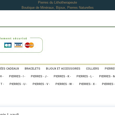
Pierres du Lithotherapeute
Boutique de Minéraux, Bijoux, Pierres Naturelles
DÉES CADEAUX
BRACELETS
BIJOUX ET ACCESSOIRES
COLLIERS
PIERRES
H -
PIERRES - I -
PIERRES - J -
PIERRES - K -
PIERRES - L -
PIERRES - M
T -
PIERRES - U -
PIERRES - V -
PIERRES - W -
PIERRES - X -
PIERRES -
pis Lazuli