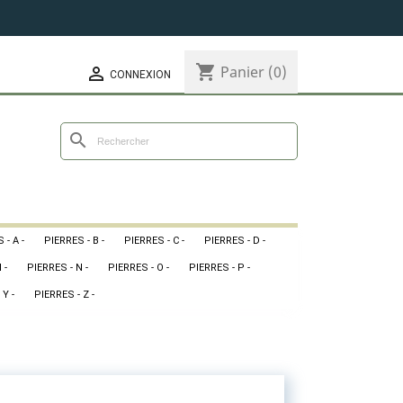
shopping_cart
Panier
(0)

CONNEXION
search
 - A -
PIERRES - B -
PIERRES - C -
PIERRES - D -
 -
PIERRES - N -
PIERRES - O -
PIERRES - P -
 Y -
PIERRES - Z -