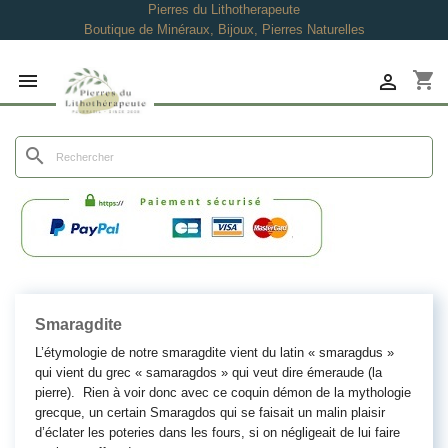
Pierres du Lithotherapeute
Boutique de Minéraux, Bijoux, Pierres Naturelles
shopping_cart


search
Smaragdite
L’étymologie de notre smaragdite vient du latin « smaragdus »
qui vient du grec « samaragdos » qui veut dire émeraude (la
pierre). Rien à voir donc avec ce coquin démon de la mythologie
grecque, un certain Smaragdos qui se faisait un malin plaisir
d’éclater les poteries dans les fours, si on négligeait de lui faire