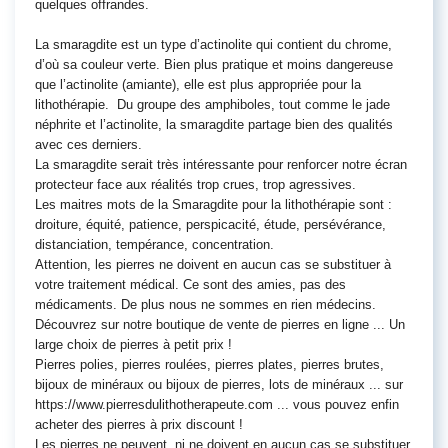
quelques offrandes.
La smaragdite est un type d’actinolite qui contient du chrome,
d’où sa couleur verte. Bien plus pratique et moins dangereuse
que l’actinolite (amiante), elle est plus appropriée pour la
lithothérapie. Du groupe des amphiboles, tout comme le jade
néphrite et l’actinolite, la smaragdite partage bien des qualités
avec ces derniers.
La smaragdite serait très intéressante pour renforcer notre écran
protecteur face aux réalités trop crues, trop agressives.
Les maitres mots de la Smaragdite pour la lithothérapie sont :
droiture, équité, patience, perspicacité, étude, persévérance,
distanciation, tempérance, concentration.
Attention, les pierres ne doivent en aucun cas se substituer à
votre traitement médical. Ce sont des amies, pas des
médicaments. De plus nous ne sommes en rien médecins.
Découvrez sur notre boutique de vente de pierres en ligne ... Un
large choix de pierres à petit prix !
Pierres polies, pierres roulées, pierres plates, pierres brutes,
bijoux de minéraux ou bijoux de pierres, lots de minéraux ... sur
https://www.pierresdulithotherapeute.com ... vous pouvez enfin
acheter des pierres à prix discount !
Les pierres ne peuvent, ni ne doivent en aucun cas se substituer