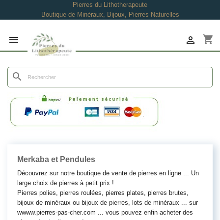
Pierres du Lithotherapeute
Boutique de Minéraux, Bijoux, Pierres Naturelles
shopping_cart


search
Merkaba et Pendules
Découvrez sur notre boutique de vente de pierres en ligne ... Un
large choix de pierres à petit prix !
Pierres polies, pierres roulées, pierres plates, pierres brutes,
bijoux de minéraux ou bijoux de pierres, lots de minéraux ... sur
wwww.pierres-pas-cher.com ... vous pouvez enfin acheter des