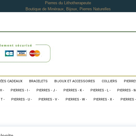
Pierres du Lithotherapeute
Boutique de Minéraux, Bijoux, Pierres Naturelles
DÉES CADEAUX
BRACELETS
BIJOUX ET ACCESSOIRES
COLLIERS
PIERRES
H -
PIERRES - I -
PIERRES - J -
PIERRES - K -
PIERRES - L -
PIERRES - M
T -
PIERRES - U -
PIERRES - V -
PIERRES - W -
PIERRES - X -
PIERRES -
logite