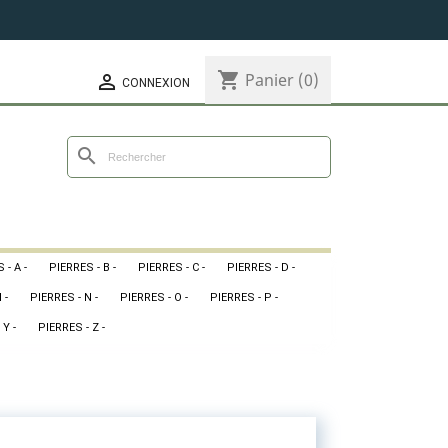
shopping_cart
Panier
(0)

CONNEXION
search
 - A -
PIERRES - B -
PIERRES - C -
PIERRES - D -
 -
PIERRES - N -
PIERRES - O -
PIERRES - P -
 Y -
PIERRES - Z -