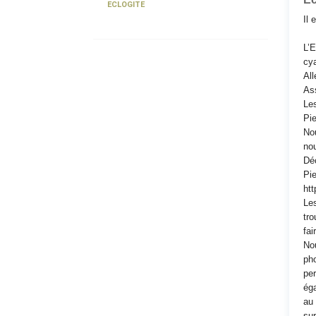
ECLOGITE
Il 
L’E
cya
All
Ass
Les
Pie
Nou
nou
Déc
Pie
htt
Les
tro
fai
Nou
pho
per
éga
au 
sur