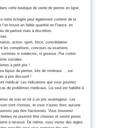
dans cette boutique de vente de pierres en ligne.
 notre éclogite peut également contenir de la
e l’on trouve en faible quantité en France, en
u de partout mais à discrétion.
rmes.
nation, action, sport, force, consolidation.
durant les compétions, concours ou examens.
e sommes ni médecins, ni gourous. Par contre
ions sociales.
rres à petit prix !
ou bijoux de pierres, lots de minéraux ... sur
es à prix discount !
ent médical. Les indications que vous pourriez
n cas de problèmes médicaux. Lui seul est habilité à
rres de soin en lot à un prix avantageux. Les
e soin sont choisies, et vous n’aurez donc aucune
 pourrons pas être fractionnés. Vous trouverez
chetées ne pourront être choisies et seront prises
ierre à recevoir. De même, vous verrez des règles
otre possible pour vous proposer des prix