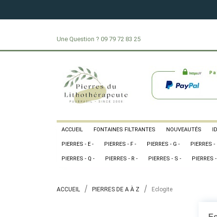
Une Question ?
09 79 72 83 25
ACCUEIL
FONTAINES FILTRANTES
NOUVEAUTÉS
I
PIERRES - E -
PIERRES - F -
PIERRES - G -
PIERRES - 
PIERRES - Q -
PIERRES - R -
PIERRES - S -
PIERRES - 
ACCUEIL
PIERRES DE A À Z
Eclogite
Ec