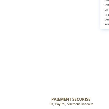
ava
un 
la 
des
son
PAIEMENT SECURISE
CB, PayPal, Virement Bancaire