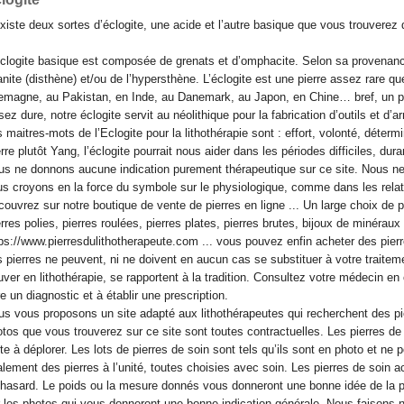
existe deux sortes d’éclogite, une acide et l’autre basique que vous trouverez 
clogite basique est composée de grenats et d’omphacite. Selon sa provenance
nite (disthène) et/ou de l’hypersthène. L’éclogite est une pierre assez rare qu
emagne, au Pakistan, en Inde, au Danemark, au Japon, en Chine… bref, un pe
ez dure, notre éclogite servit au néolithique pour la fabrication d’outils et d’a
 maitres-mots de l’Eclogite pour la lithothérapie sont : effort, volonté, détermi
rre plutôt Yang, l’éclogite pourrait nous aider dans les périodes difficiles, 
s ne donnons aucune indication purement thérapeutique sur ce site. Nous n
s croyons en la force du symbole sur le physiologique, comme dans les relat
ouvrez sur notre boutique de vente de pierres en ligne ... Un large choix de pie
rres polies, pierres roulées, pierres plates, pierres brutes, bijoux de minéraux 
ps://www.pierresdulithotherapeute.com ... vous pouvez enfin acheter des pierr
 pierres ne peuvent, ni ne doivent en aucun cas se substituer à votre traitem
uver en lithothérapie, se rapportent à la tradition. Consultez votre médecin e
re un diagnostic et à établir une prescription.
s vous proposons un site adapté aux lithothérapeutes qui recherchent des pie
tos que vous trouverez sur ce site sont toutes contractuelles. Les pierres d
te à déplorer. Les lots de pierres de soin sont tels qu’ils sont en photo et ne
lement des pierres à l’unité, toutes choisies avec soin. Les pierres de soin a
hasard. Le poids ou la mesure donnés vous donneront une bonne idée de la p
 les photos qui vous donneront une bonne indication générale. Nous faisons n