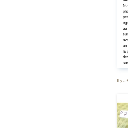
Nou
pho
per
éga
au 
sur
ava
un 
la 
des
son
Il y a 