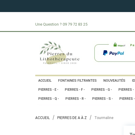
Une Question ?
09 79 72 83 25
ACCUEIL
FONTAINES FILTRANTES
NOUVEAUTÉS
I
PIERRES - E -
PIERRES - F -
PIERRES - G -
PIERRES - 
PIERRES - Q -
PIERRES - R -
PIERRES - S -
PIERRES - 
ACCUEIL
PIERRES DE A À Z
Tourmaline
To