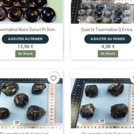
urmaline Noire Donut Pi 3cm
Quartz Tourmaline Q Extra..
AJOUTER AU PANIER
AJOUTER AU PANIER


APERÇU RAPIDE
APERÇU RAPIDE
13,96 €
4,08 €
En Stock
En Stock
favorite_border
fa