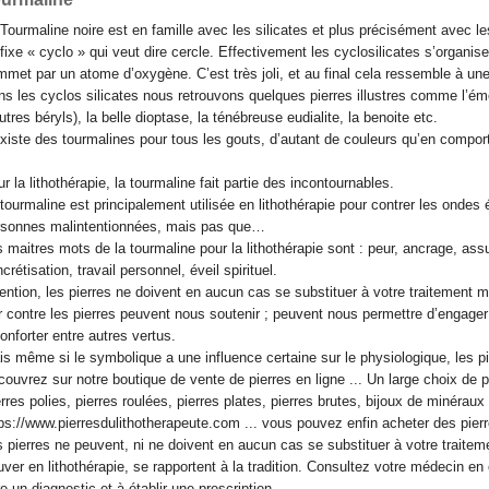
Tourmaline noire est en famille avec les silicates et plus précisément avec le
fixe « cyclo » qui veut dire cercle. Effectivement les cyclosilicates s’organise
met par un atome d’oxygène. C’est très joli, et au final cela ressemble à une é
s les cyclos silicates nous retrouvons quelques pierres illustres comme l’émer
utres béryls), la belle dioptase, la ténébreuse eudialite, la benoite etc.
existe des tourmalines pour tous les gouts, d’autant de couleurs qu’en comporte
r la lithothérapie, la tourmaline fait partie des incontournables.
tourmaline est principalement utilisée en lithothérapie pour contrer les ond
rsonnes malintentionnées, mais pas que…
 maitres mots de la tourmaline pour la lithothérapie sont : peur, ancrage, assu
crétisation, travail personnel, éveil spirituel.
ention, les pierres ne doivent en aucun cas se substituer à votre traitement
 contre les pierres peuvent nous soutenir ; peuvent nous permettre d’engage
onforter entre autres vertus.
s même si le symbolique a une influence certaine sur le physiologique, les 
ouvrez sur notre boutique de vente de pierres en ligne ... Un large choix de pie
rres polies, pierres roulées, pierres plates, pierres brutes, bijoux de minéraux 
ps://www.pierresdulithotherapeute.com ... vous pouvez enfin acheter des pierr
 pierres ne peuvent, ni ne doivent en aucun cas se substituer à votre traitem
uver en lithothérapie, se rapportent à la tradition. Consultez votre médecin e
re un diagnostic et à établir une prescription.