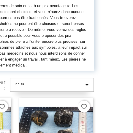
rres de soin en lot à un prix avantageux. Les
e soin sont choisies, et vous n’aurez donc aucune
 pourrons pas être fractionnés. Vous trouverez
chetées ne pourront être choisies et seront prises
ierre à recevoir. De même, vous verrez des règles
otre possible pour vous proposer des prix
ies de pierre à l’unité, encore plus précises, sur
s sommes attachés aux symboles, à leur impact sur
 pas médecins et nous nous interdisons de donner
er à engager un travail, tant mieux. Les pierres ne
tement médical.
par

Choisir
:
vorite_border
favorite_border