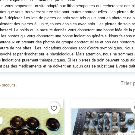
s vous proposons un site adapté aux lithothérapeutes qui recherchent des pie
tos que vous trouverez sur ce site sont toutes contractuelles. Les pierres d
te à déplorer. Les lots de pierres de soin sont tels qu’ils sont en photo et ne
lement des pierres à l’unité, toutes choisies avec soin. Les pierres de soin a
hasard. Le poids ou la mesure donnés vous donneront une bonne idée de la p
 les photos qui vous donneront une bonne indication générale. Nous faisons n
ntageux en prenant des photos de groupe contractuelles et non des photograph
autre de nos sites. Les indications données sont d’ordre symboliques. Nou
psyché et par ricochet sur le physiologique. Mais attention, nous ne sommes
 indications purement thérapeutiques. Si les pierres de soin peuvent nous aid
t pas des médicaments et ne doivent en aucun cas se substituer à votre trai
Trier 
6 produits.
favorite_border
fa