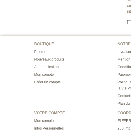
ce
si
BOUTIQUE
NOTRE
Promotions
Livraiso
Nouveaux produits
Mention
Authentification
Conditi
Mon compte
Paiemen
Créer un compte
Politiqu
la Vie P
Contact
Plan du 
VOTRE COMPTE
COOR
Mon compte
EI FER
Infos Personnelles
260 imp