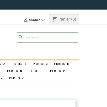
shopping_cart
Panier
(0)

CONNEXION
search
 - A -
PIERRES - B -
PIERRES - C -
PIERRES - D -
 -
PIERRES - N -
PIERRES - O -
PIERRES - P -
 Y -
PIERRES - Z -