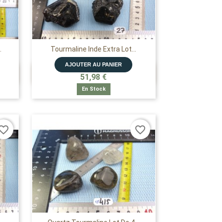
.
Tourmaline Inde Extra Lot...
AJOUTER AU PANIER

APERÇU RAPIDE
51,98 €
En Stock
vorite_border
favorite_border