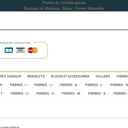
Pierres du Lithotherapeute
Boutique de Minéraux, Bijoux, Pierres Naturelles
DÉES CADEAUX
BRACELETS
BIJOUX ET ACCESSOIRES
COLLIERS
PIERRES
H -
PIERRES - I -
PIERRES - J -
PIERRES - K -
PIERRES - L -
PIERRES - M
T -
PIERRES - U -
PIERRES - V -
PIERRES - W -
PIERRES - X -
PIERRES -
urmaline