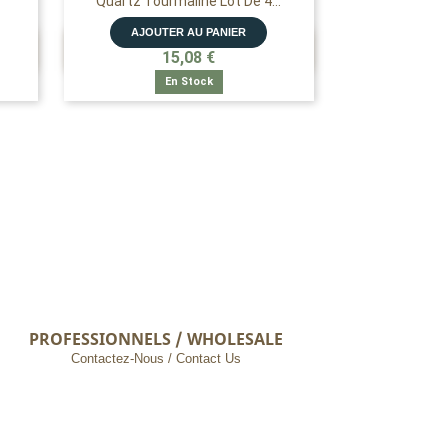
Quartz Tourmaline Lot De 4...
AJOUTER AU PANIER

APERÇU RAPIDE
15,08 €
En Stock
PROFESSIONNELS / WHOLESALE
Contactez-Nous / Contact Us