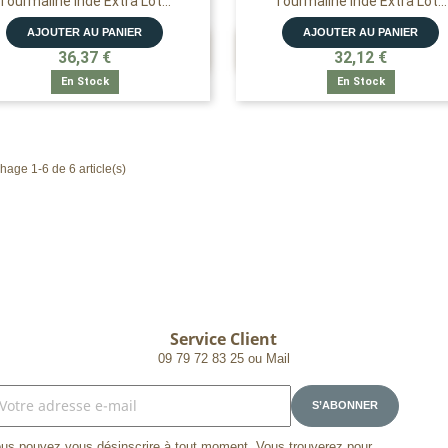
Tourmaline Inde Extra Lot...
Tourmaline Inde Extra Lot...
AJOUTER AU PANIER
AJOUTER AU PANIER


APERÇU RAPIDE
APERÇU RAPIDE
36,37 €
32,12 €
En Stock
En Stock
chage 1-6 de 6 article(s)
Service Client
09 79 72 83 25 ou Mail
us pouvez vous désinscrire à tout moment. Vous trouverez pour