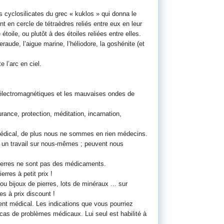
s cyclosilicates du grec « kuklos » qui donna le
nt en cercle de tétraèdres reliés entre eux en leur
toile, ou plutôt à des étoiles reliées entre elles.
aude, l’aigue marine, l’héliodore, la goshénite (et
 l’arc en ciel.
es électromagnétiques et les mauvaises ondes de
rance, protection, méditation, incarnation,
 médical, de plus nous ne sommes en rien médecins.
r un travail sur nous-mêmes ; peuvent nous
pierres ne sont pas des médicaments.
rres à petit prix !
ou bijoux de pierres, lots de minéraux ... sur
es à prix discount !
ent médical. Les indications que vous pourriez
n cas de problèmes médicaux. Lui seul est habilité à