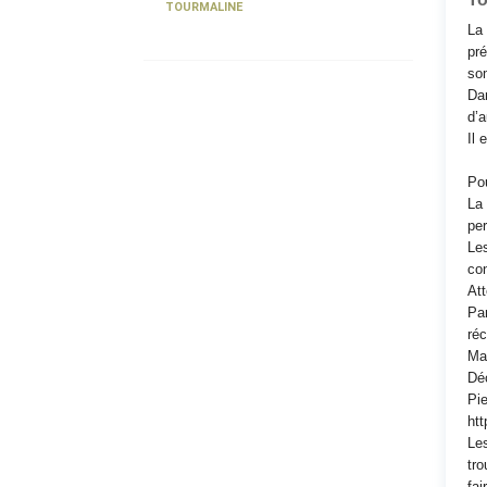
TOURMALINE
La 
pré
som
Dan
d’a
Il 
Pou
La 
pe
Les
con
Att
Par
réc
Mai
Déc
Pie
htt
Les
tro
fai