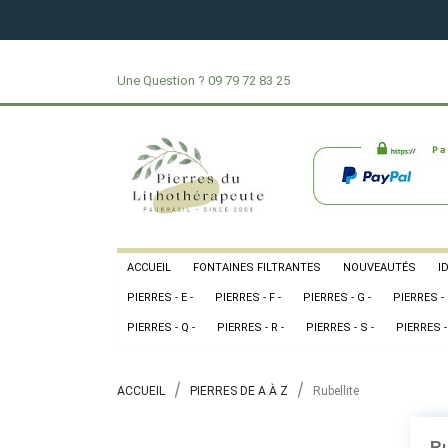
Une Question ?
09 79 72 83 25
ACCUEIL
FONTAINES FILTRANTES
NOUVEAUTÉS
I
PIERRES - E -
PIERRES - F -
PIERRES - G -
PIERRES - 
PIERRES - Q -
PIERRES - R -
PIERRES - S -
PIERRES - 
ACCUEIL
PIERRES DE A À Z
Rubellite
Ru