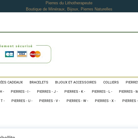
Pierres du Lithotherapeute
Boutique de Minéraux, Bijoux, Pierres Naturelles
DÉES CADEAUX
BRACELETS
BIJOUX ET ACCESSOIRES
COLLIERS
PIERRES
H -
PIERRES - I -
PIERRES - J -
PIERRES - K -
PIERRES - L -
PIERRES - M
T -
PIERRES - U -
PIERRES - V -
PIERRES - W -
PIERRES - X -
PIERRES -
bellite