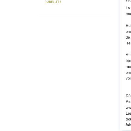
RUBELLITE
La 
tou
Rub
bro
de 
les
Att
épo
mei
pro
voi
Déc
Pie
www
Les
tro
fai