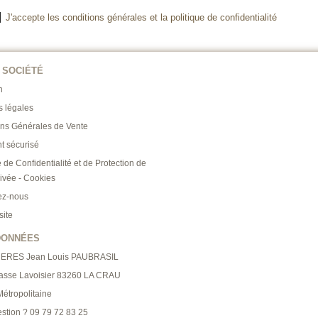
J'accepte les conditions générales et la politique de confidentialité
 SOCIÉTÉ
n
s légales
ons Générales de Vente
t sécurisé
e de Confidentialité et de Protection de
rivée - Cookies
ez-nous
site
DONNÉES
RERES Jean Louis PAUBRASIL
asse Lavoisier 83260 LA CRAU
étropolitaine
stion ? 09 79 72 83 25