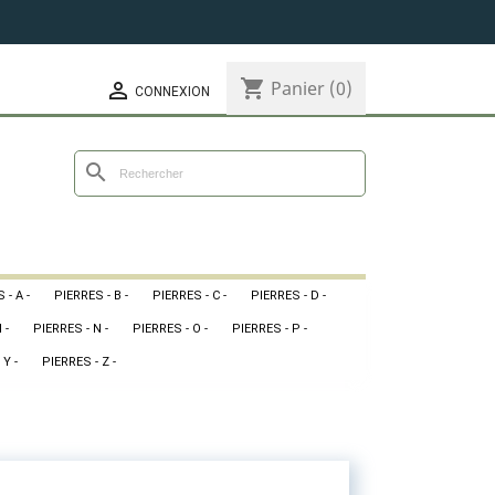
shopping_cart
Panier
(0)

CONNEXION
search
 - A -
PIERRES - B -
PIERRES - C -
PIERRES - D -
 -
PIERRES - N -
PIERRES - O -
PIERRES - P -
 Y -
PIERRES - Z -