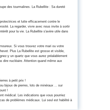
groupe des tourmalines. La Rubellite : Sa dureté
otectrices et lutte efficacement contre le
osité. La regarder, vivre avec nous invite à sortir
térêt pour la vie. La Rubellite s'avère utile dans
 amoureux. Si vous trouvez votre mari ou votre
hevet. Plus La Rubellite est grosse et visible,
Joignez-y un quartz que vous aurez préalablement
as dire nucléaire. Attention quand même aux
rres à petit prix !
ou bijoux de pierres, lots de minéraux ... sur
ount !
ent médical. Les indications que vous pourriez
n cas de problèmes médicaux. Lui seul est habilité à