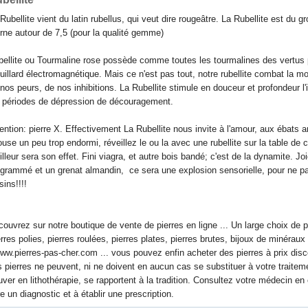
Rubellite vient du latin rubellus, qui veut dire rougeâtre. La Rubellite est du 
rne autour de 7,5 (pour la qualité gemme)
ellite ou Tourmaline rose possède comme toutes les tourmalines des vertus pr
uillard électromagnétique. Mais ce n'est pas tout, notre rubellite combat la mor
nos peurs, de nos inhibitions. La Rubellite stimule en douceur et profondeur l'in
 périodes de dépression de découragement.
ention: pierre X. Effectivement La Rubellite nous invite à l'amour, aux ébats
use un peu trop endormi, réveillez le ou la avec une rubellite sur la table de c
lleur sera son effet. Fini viagra, et autre bois bandé; c'est de la dynamite. 
grammé et un grenat almandin, ce sera une explosion sensorielle, pour ne p
sins!!!!
ouvrez sur notre boutique de vente de pierres en ligne ... Un large choix de pie
rres polies, pierres roulées, pierres plates, pierres brutes, bijoux de minéraux 
w.pierres-pas-cher.com ... vous pouvez enfin acheter des pierres à prix disc
 pierres ne peuvent, ni ne doivent en aucun cas se substituer à votre traitem
uver en lithothérapie, se rapportent à la tradition. Consultez votre médecin e
re un diagnostic et à établir une prescription.