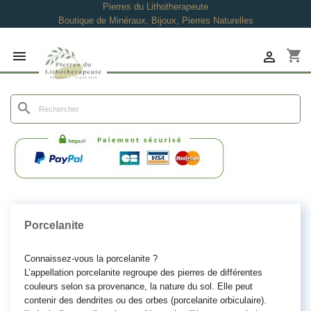
Pierres du Lithotherapeute
Boutique de Minéraux, Bijoux, Pierres Naturelles
shopping_cart


search
Porcelanite
Connaissez-vous la porcelanite ?
L’appellation porcelanite regroupe des pierres de différentes
couleurs selon sa provenance, la nature du sol. Elle peut
contenir des dendrites ou des orbes (porcelanite orbiculaire).