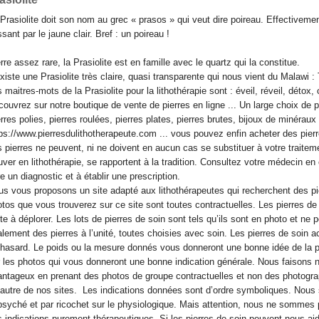
Prasiolite doit son nom au grec « prasos » qui veut dire poireau. Effectivement
sant par le jaune clair. Bref : un poireau !
rre assez rare, la Prasiolite est en famille avec le quartz qui la constitue.
existe une Prasiolite très claire, quasi transparente qui nous vient du Malawi : T
 maitres-mots de la Prasiolite pour la lithothérapie sont : éveil, réveil, détox,
ouvrez sur notre boutique de vente de pierres en ligne ... Un large choix de pie
rres polies, pierres roulées, pierres plates, pierres brutes, bijoux de minéraux 
ps://www.pierresdulithotherapeute.com ... vous pouvez enfin acheter des pierr
 pierres ne peuvent, ni ne doivent en aucun cas se substituer à votre traitem
uver en lithothérapie, se rapportent à la tradition. Consultez votre médecin e
re un diagnostic et à établir une prescription.
s vous proposons un site adapté aux lithothérapeutes qui recherchent des pie
tos que vous trouverez sur ce site sont toutes contractuelles. Les pierres d
te à déplorer. Les lots de pierres de soin sont tels qu’ils sont en photo et ne
lement des pierres à l’unité, toutes choisies avec soin. Les pierres de soin a
hasard. Le poids ou la mesure donnés vous donneront une bonne idée de la p
 les photos qui vous donneront une bonne indication générale. Nous faisons n
ntageux en prenant des photos de groupe contractuelles et non des photograph
autre de nos sites. Les indications données sont d’ordre symboliques. Nou
psyché et par ricochet sur le physiologique. Mais attention, nous ne sommes
 indications purement thérapeutiques. Si les pierres de soin peuvent nous aid