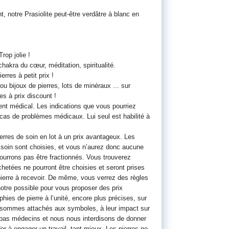
, notre Prasiolite peut-être verdâtre à blanc en
rop jolie !
 chakra du cœur, méditation, spiritualité.
rres à petit prix !
ou bijoux de pierres, lots de minéraux ... sur
es à prix discount !
ent médical. Les indications que vous pourriez
n cas de problèmes médicaux. Lui seul est habilité à
rres de soin en lot à un prix avantageux. Les
e soin sont choisies, et vous n’aurez donc aucune
 pourrons pas être fractionnés. Vous trouverez
chetées ne pourront être choisies et seront prises
ierre à recevoir. De même, vous verrez des règles
otre possible pour vous proposer des prix
ies de pierre à l’unité, encore plus précises, sur
s sommes attachés aux symboles, à leur impact sur
 pas médecins et nous nous interdisons de donner
er à engager un travail, tant mieux. Les pierres ne