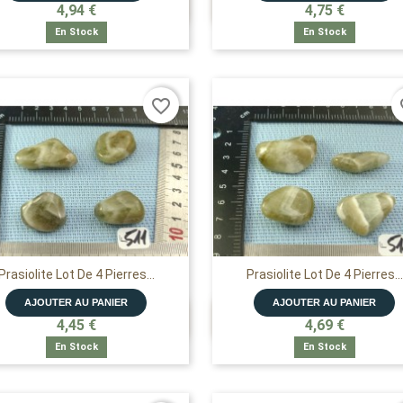


APERÇU RAPIDE
APERÇU RAPIDE
4,94 €
4,75 €
En Stock
En Stock
favorite_border
fa
Prasiolite Lot De 4 Pierres...
Prasiolite Lot De 4 Pierres...
AJOUTER AU PANIER
AJOUTER AU PANIER


APERÇU RAPIDE
APERÇU RAPIDE
4,45 €
4,69 €
En Stock
En Stock