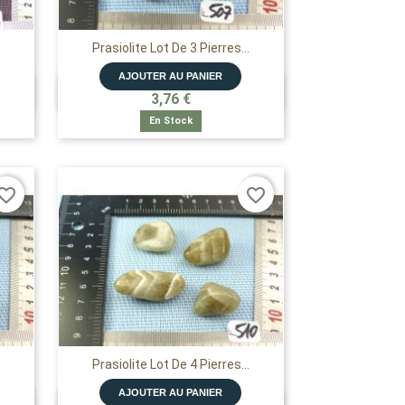
Prasiolite Lot De 3 Pierres...
AJOUTER AU PANIER

APERÇU RAPIDE
3,76 €
En Stock
vorite_border
favorite_border
Prasiolite Lot De 4 Pierres...
AJOUTER AU PANIER