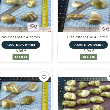
Prasiolite Lot De 4 Pierres...
Prasiolite Lot De 4 Pierres...
AJOUTER AU PANIER
AJOUTER AU PANIER


APERÇU RAPIDE
APERÇU RAPIDE
6,04 €
3,96 €
En Stock
En Stock
favorite_border
fa