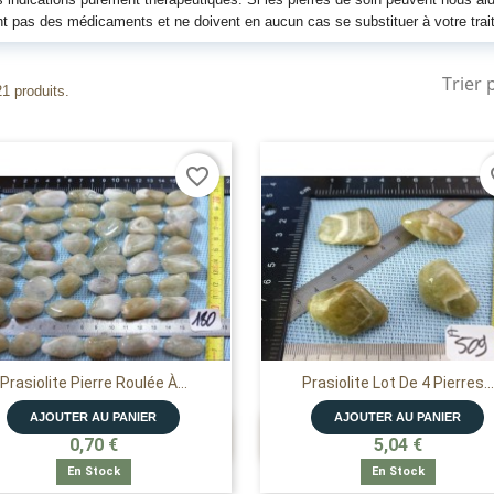
t pas des médicaments et ne doivent en aucun cas se substituer à votre trai
Trier 
21 produits.
favorite_border
fa
Prasiolite Pierre Roulée À...
Prasiolite Lot De 4 Pierres...
AJOUTER AU PANIER
AJOUTER AU PANIER


APERÇU RAPIDE
APERÇU RAPIDE
0,70 €
5,04 €
En Stock
En Stock