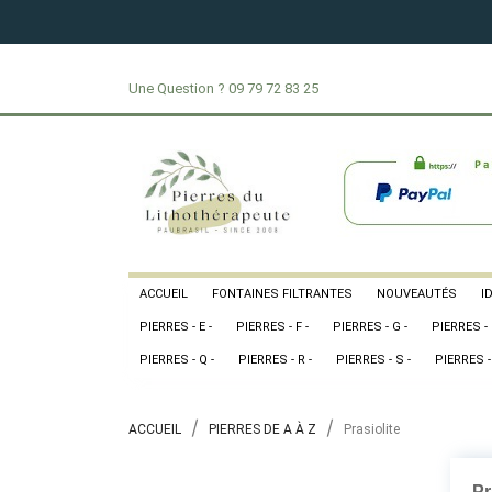
Une Question ?
09 79 72 83 25
ACCUEIL
FONTAINES FILTRANTES
NOUVEAUTÉS
I
PIERRES - E -
PIERRES - F -
PIERRES - G -
PIERRES - 
PIERRES - Q -
PIERRES - R -
PIERRES - S -
PIERRES - 
ACCUEIL
PIERRES DE A À Z
Prasiolite
Pr