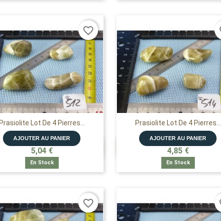
favorite_border
fa
Prasiolite Lot De 4 Pierres...
Prasiolite Lot De 4 Pierres...
AJOUTER AU PANIER
AJOUTER AU PANIER


APERÇU RAPIDE
APERÇU RAPIDE
5,04 €
4,85 €
En Stock
En Stock
favorite_border
fa