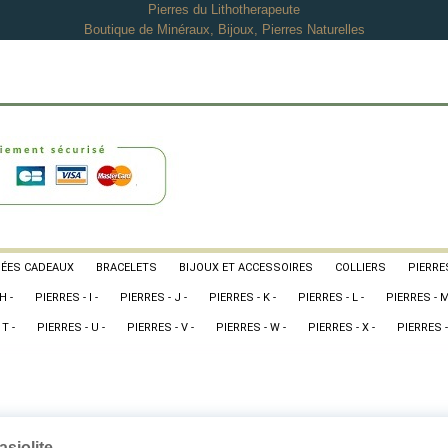
Pierres du Lithotherapeute
Boutique de Minéraux, Bijoux, Pierres Naturelles
DÉES CADEAUX
BRACELETS
BIJOUX ET ACCESSOIRES
COLLIERS
PIERRES
H -
PIERRES - I -
PIERRES - J -
PIERRES - K -
PIERRES - L -
PIERRES - M
T -
PIERRES - U -
PIERRES - V -
PIERRES - W -
PIERRES - X -
PIERRES -
asiolite