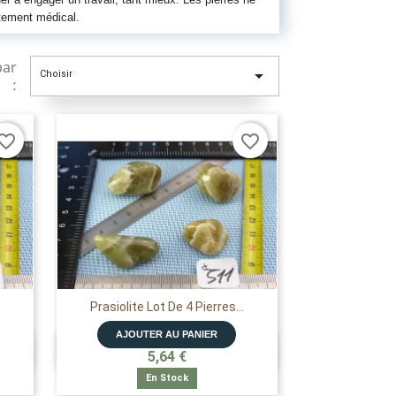
tement médical.
par

Choisir
:
vorite_border
favorite_border
Prasiolite Lot De 4 Pierres...
AJOUTER AU PANIER

APERÇU RAPIDE
5,64 €
En Stock