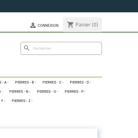
shopping_cart
Panier
(0)

CONNEXION
search
 - A -
PIERRES - B -
PIERRES - C -
PIERRES - D -
 -
PIERRES - N -
PIERRES - O -
PIERRES - P -
 Y -
PIERRES - Z -