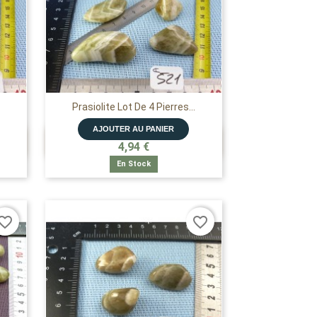
Prasiolite Lot De 4 Pierres...
AJOUTER AU PANIER

APERÇU RAPIDE
4,94 €
En Stock
vorite_border
favorite_border