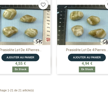
favorite_border
fa
Prasiolite Lot De 4 Pierres...
Prasiolite Lot De 4 Pierres...
AJOUTER AU PANIER
AJOUTER AU PANIER


APERÇU RAPIDE
APERÇU RAPIDE
4,55 €
4,94 €
En Stock
En Stock
chage 1-21 de 21 article(s)