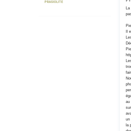
PRASIOLITE
La 
pas
Pie
Il 
Les
Déc
Pie
htt
Les
tro
fai
Nou
pho
per
éga
au 
sur
ava
un 
la 
des