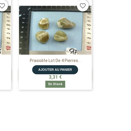
vorite_border
favorite_border
Prasiolite Lot De 4 Pierres...
AJOUTER AU PANIER

APERÇU RAPIDE
3,31 €
En Stock