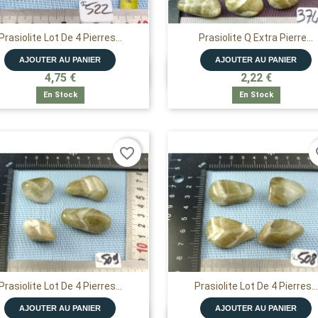
Prasiolite Lot De 4 Pierres...
Prasiolite Q Extra Pierre...
AJOUTER AU PANIER
AJOUTER AU PANIER


APERÇU RAPIDE
APERÇU RAPIDE
4,75 €
2,22 €
En Stock
En Stock
favorite_border
fa
Prasiolite Lot De 4 Pierres...
Prasiolite Lot De 4 Pierres...
AJOUTER AU PANIER
AJOUTER AU PANIER