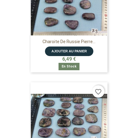
Charoite De Russie Pierre...
AJOUTER AU PANIER
6,49 €
En Stock
favorite_border