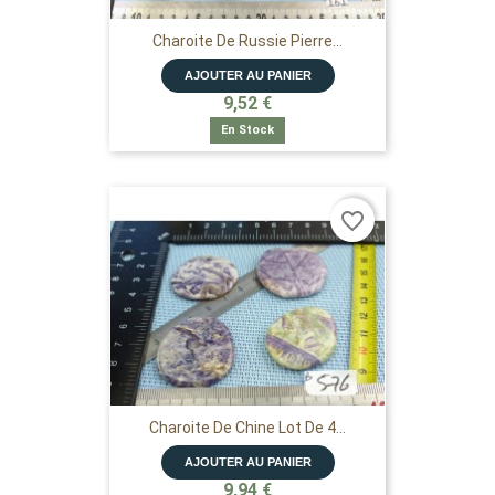
Charoite De Russie Pierre...
AJOUTER AU PANIER
9,52 €
En Stock
favorite_border
Charoite De Chine Lot De 4...
AJOUTER AU PANIER
9,94 €