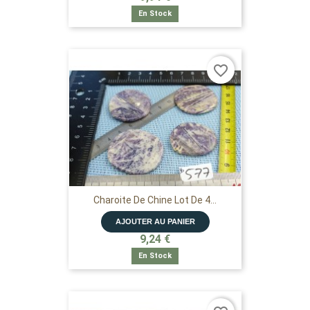
En Stock
favorite_border
Charoite De Chine Lot De 4...
AJOUTER AU PANIER
9,24 €
En Stock