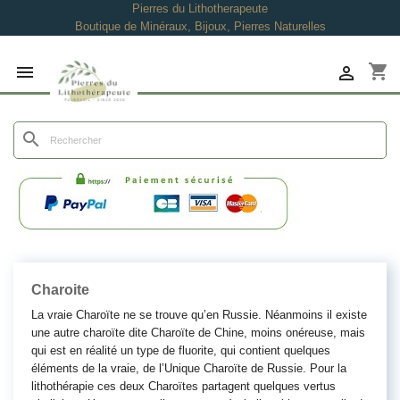
Pierres du Lithotherapeute
Boutique de Minéraux, Bijoux, Pierres Naturelles
shopping_cart


search
Charoite
La vraie Charoïte ne se trouve qu’en Russie. Néanmoins il existe
une autre charoïte dite Charoïte de Chine, moins onéreuse, mais
qui est en réalité un type de fluorite, qui contient quelques
éléments de la vraie, de l’Unique Charoïte de Russie. Pour la
lithothérapie ces deux Charoïtes partagent quelques vertus