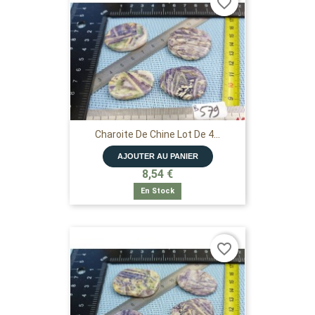
favorite_border
Charoite De Chine Lot De 4...
AJOUTER AU PANIER
8,54 €
En Stock
favorite_border