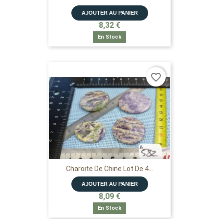
AJOUTER AU PANIER
8,32 €
En Stock
favorite_border
Charoite De Chine Lot De 4...
AJOUTER AU PANIER
8,09 €
En Stock