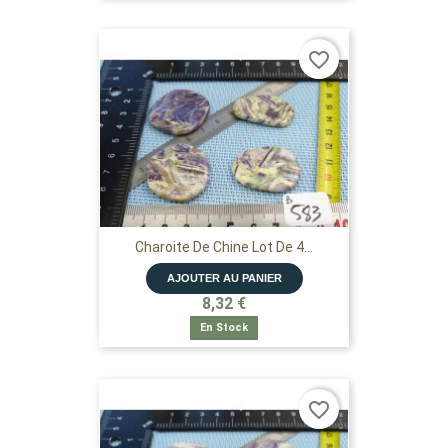
favorite_border
Charoite De Chine Lot De 4...
AJOUTER AU PANIER
8,32 €
En Stock
favorite_border