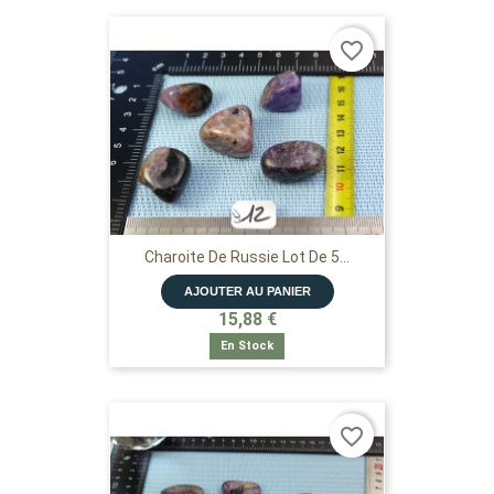
favorite_border
Charoite De Russie Lot De 5...
AJOUTER AU PANIER
15,88 €
En Stock
favorite_border