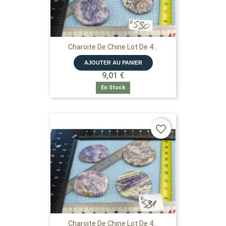
Charoite De Chine Lot De 4...
AJOUTER AU PANIER
9,01 €
En Stock
favorite_border
Charoite De Chine Lot De 4...