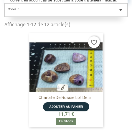
doivent en aucun cas se substituer à votre traitement médical.

Choisir
Affichage 1-12 de 12 article(s)
favorite_border
Charoite De Russie Lot De 5...
AJOUTER AU PANIER
11,71 €
En Stock