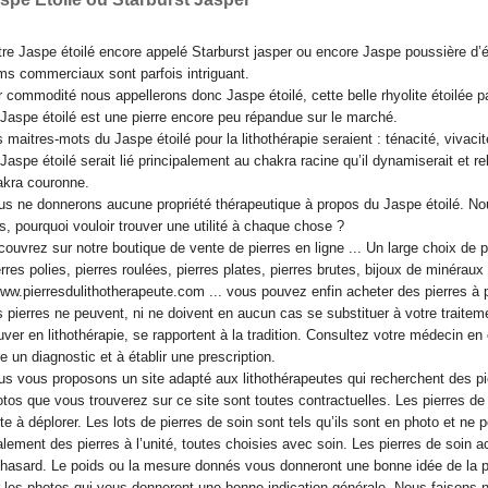
re Jaspe étoilé encore appelé Starburst jasper ou encore Jaspe poussière d’ét
s commerciaux sont parfois intriguant.
 commodité nous appellerons donc Jaspe étoilé, cette belle rhyolite étoilée p
Jaspe étoilé est une pierre encore peu répandue sur le marché.
 maitres-mots du Jaspe étoilé pour la lithothérapie seraient : ténacité, vivacité
Jaspe étoilé serait lié principalement au chakra racine qu’il dynamiserait et r
akra couronne.
us ne donnerons aucune propriété thérapeutique à propos du Jaspe étoilé. 
s, pourquoi vouloir trouver une utilité à chaque chose ?
ouvrez sur notre boutique de vente de pierres en ligne ... Un large choix de pie
rres polies, pierres roulées, pierres plates, pierres brutes, bijoux de minéraux 
w.pierresdulithotherapeute.com ... vous pouvez enfin acheter des pierres à p
 pierres ne peuvent, ni ne doivent en aucun cas se substituer à votre traitem
uver en lithothérapie, se rapportent à la tradition. Consultez votre médecin e
re un diagnostic et à établir une prescription.
s vous proposons un site adapté aux lithothérapeutes qui recherchent des pie
tos que vous trouverez sur ce site sont toutes contractuelles. Les pierres d
te à déplorer. Les lots de pierres de soin sont tels qu’ils sont en photo et ne
lement des pierres à l’unité, toutes choisies avec soin. Les pierres de soin a
hasard. Le poids ou la mesure donnés vous donneront une bonne idée de la p
 les photos qui vous donneront une bonne indication générale. Nous faisons n