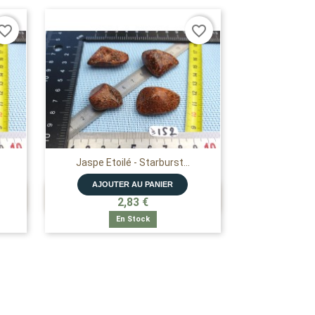
vorite_border
favorite_border
Jaspe Etoilé - Starburst...
AJOUTER AU PANIER

APERÇU RAPIDE
2,83 €
En Stock