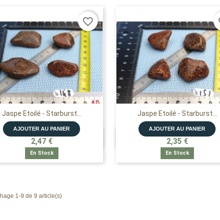
favorite_border
fa
Jaspe Etoilé - Starburst...
Jaspe Etoilé - Starburst...
AJOUTER AU PANIER
AJOUTER AU PANIER


APERÇU RAPIDE
APERÇU RAPIDE
2,47 €
2,35 €
En Stock
En Stock
chage 1-9 de 9 article(s)