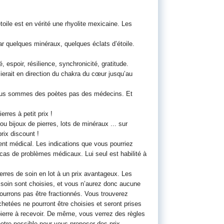
oile est en vérité une rhyolite mexicaine. Les
ar quelques minéraux, quelques éclats d’étoile.
, espoir, résilience, synchronicité, gratitude.
elierait en direction du chakra du cœur jusqu’au
Nous sommes des poètes pas des médecins. Et
rres à petit prix !
ou bijoux de pierres, lots de minéraux ... sur
rix discount !
ent médical. Les indications que vous pourriez
n cas de problèmes médicaux. Lui seul est habilité à
rres de soin en lot à un prix avantageux. Les
e soin sont choisies, et vous n’aurez donc aucune
 pourrons pas être fractionnés. Vous trouverez
chetées ne pourront être choisies et seront prises
ierre à recevoir. De même, vous verrez des règles
otre possible pour vous proposer des prix