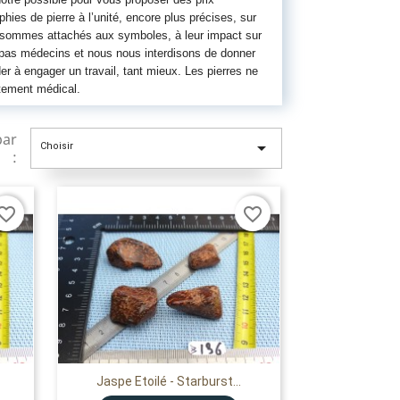
ies de pierre à l’unité, encore plus précises, sur
s sommes attachés aux symboles, à leur impact sur
 pas médecins et nous nous interdisons de donner
er à engager un travail, tant mieux. Les pierres ne
tement médical.
par

Choisir
:
vorite_border
favorite_border
Jaspe Etoilé - Starburst...