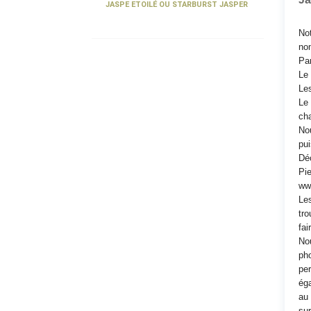
JASPE ETOILÉ OU STARBURST JASPER
Not
nom
Par
Le 
Les
Le 
ch
No
pui
Déc
Pie
www
Les
tro
fai
Nou
pho
per
éga
au 
sur