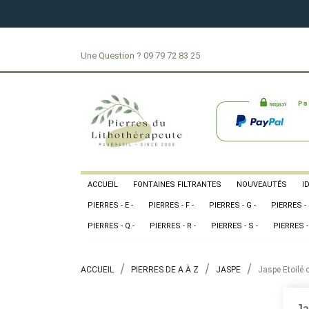
Une Question ?
09 79 72 83 25
ACCUEIL
FONTAINES FILTRANTES
NOUVEAUTÉS
I
PIERRES - E -
PIERRES - F -
PIERRES - G -
PIERRES - 
PIERRES - Q -
PIERRES - R -
PIERRES - S -
PIERRES - 
ACCUEIL
PIERRES DE A À Z
JASPE
Jaspe Etoilé 
Ja