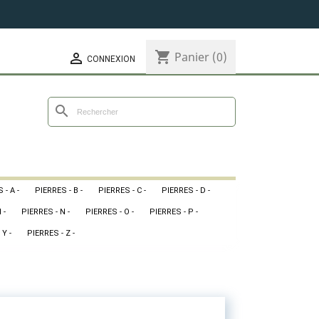
shopping_cart
Panier
(0)

CONNEXION
search
 - A -
PIERRES - B -
PIERRES - C -
PIERRES - D -
 -
PIERRES - N -
PIERRES - O -
PIERRES - P -
 Y -
PIERRES - Z -