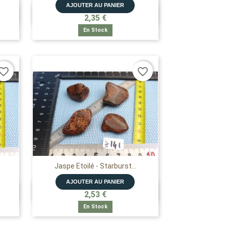
AJOUTER AU PANIER

APERÇU RAPIDE
2,35 €
En Stock
vorite_border
favorite_border
Jaspe Etoilé - Starburst...
AJOUTER AU PANIER

APERÇU RAPIDE
2,53 €
En Stock