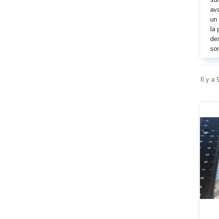
ava
un 
la 
des
son
Il y a 