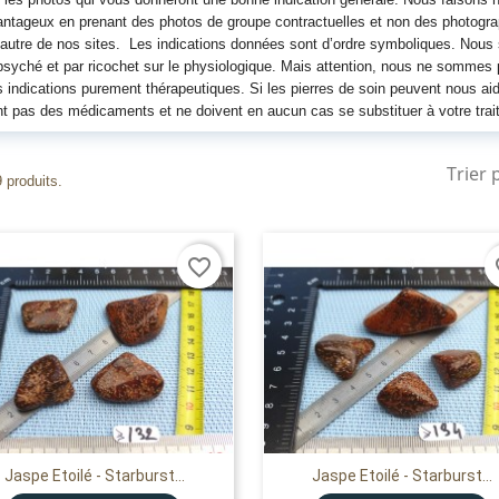
ntageux en prenant des photos de groupe contractuelles et non des photograph
autre de nos sites. Les indications données sont d’ordre symboliques. Nou
psyché et par ricochet sur le physiologique. Mais attention, nous ne sommes
 indications purement thérapeutiques. Si les pierres de soin peuvent nous aid
t pas des médicaments et ne doivent en aucun cas se substituer à votre trai
Trier 
9 produits.
favorite_border
fa
Jaspe Etoilé - Starburst...
Jaspe Etoilé - Starburst...