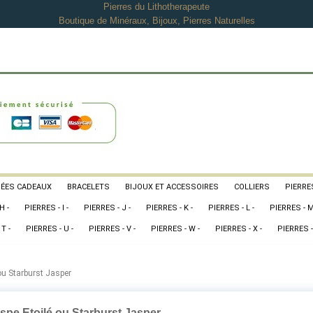
Pierres du Lithotherapeute
Boutique de Minéraux, Bijoux, Pierres Naturelles
DÉES CADEAUX
BRACELETS
BIJOUX ET ACCESSOIRES
COLLIERS
PIERRES
H -
PIERRES - I -
PIERRES - J -
PIERRES - K -
PIERRES - L -
PIERRES - M
T -
PIERRES - U -
PIERRES - V -
PIERRES - W -
PIERRES - X -
PIERRES -
ou Starburst Jasper
spe Etoilé ou Starburst Jasper