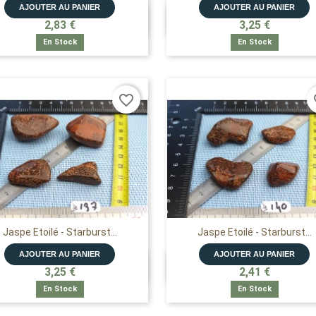
AJOUTER AU PANIER
AJOUTER AU PANIER


APERÇU RAPIDE
APERÇU RAPIDE
2,83 €
3,25 €
En Stock
En Stock
favorite_border
fa
Jaspe Etoilé - Starburst...
Jaspe Etoilé - Starburst...
AJOUTER AU PANIER
AJOUTER AU PANIER


APERÇU RAPIDE
APERÇU RAPIDE
3,25 €
2,41 €
En Stock
En Stock