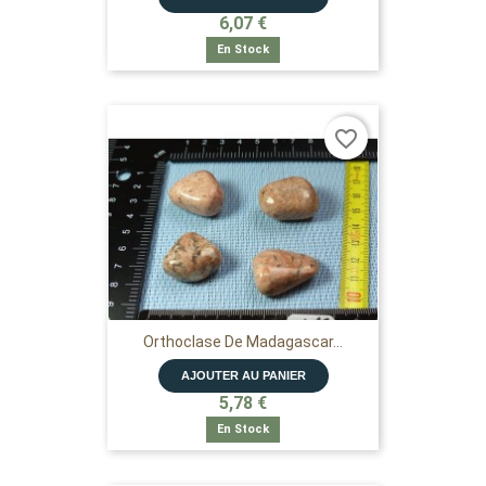
6,07 €
En Stock
favorite_border
Orthoclase De Madagascar...
AJOUTER AU PANIER
5,78 €
En Stock