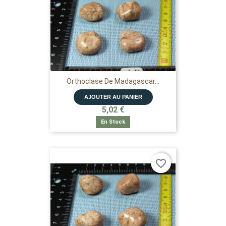
Orthoclase De Madagascar...
AJOUTER AU PANIER
5,02 €
En Stock
favorite_border