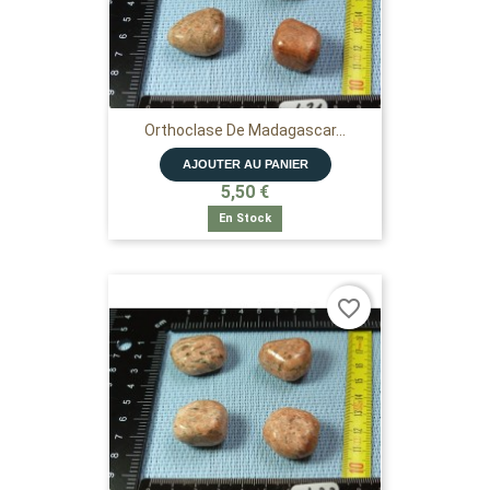
Orthoclase De Madagascar...
AJOUTER AU PANIER
5,50 €
En Stock
favorite_border