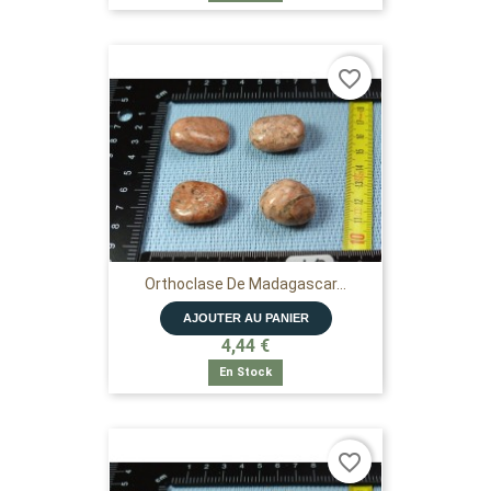
favorite_border
Orthoclase De Madagascar...
AJOUTER AU PANIER
4,44 €
En Stock
favorite_border