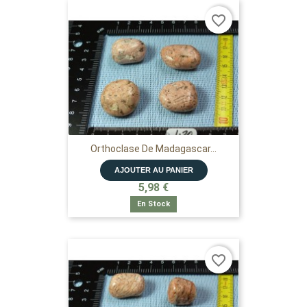
favorite_border
Orthoclase De Madagascar...
AJOUTER AU PANIER
5,98 €
En Stock
favorite_border