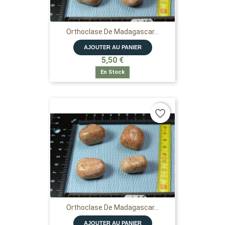
Orthoclase De Madagascar...
AJOUTER AU PANIER
5,50 €
En Stock
favorite_border
Orthoclase De Madagascar...
AJOUTER AU PANIER