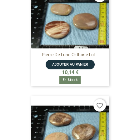
Pierre De Lune Orthose Lot...
AJOUTER AU PANIER
10,14 €
En Stock
favorite_border