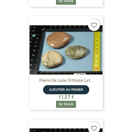
En Stock
favorite_border
Pierre De Lune Orthose Lot...
AJOUTER AU PANIER
11,57 €
En Stock
favorite_border