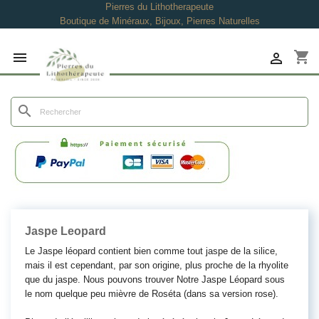
Pierres du Lithotherapeute
Boutique de Minéraux, Bijoux, Pierres Naturelles
shopping_cart


search
Jaspe Leopard
Le Jaspe léopard contient bien comme tout jaspe de la silice,
mais il est cependant, par son origine, plus proche de la rhyolite
que du jaspe. Nous pouvons trouver Notre Jaspe Léopard sous
le nom quelque peu mièvre de Roséta (dans sa version rose).