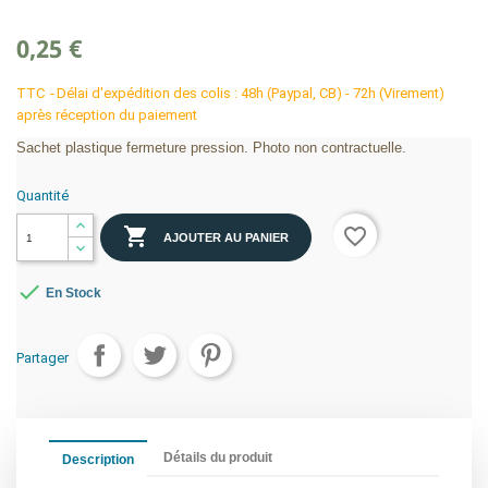
0,25 €
TTC
Délai d'expédition des colis : 48h (Paypal, CB) - 72h (Virement)
après réception du paiement
Sachet plastique fermeture pression. Photo non contractuelle.
Quantité

favorite_border
AJOUTER AU PANIER

En Stock
Partager
Détails du produit
Description