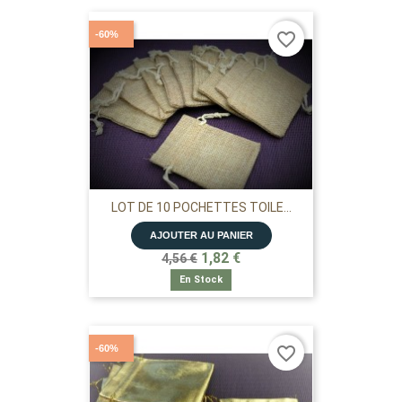
-60%
favorite_border
LOT DE 10 POCHETTES TOILE...
AJOUTER AU PANIER
1,82 €
4,56 €
En Stock
-60%
favorite_border