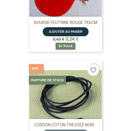
BOURSE FEUTRINE ROUGE 7X6CM
AJOUTER AU PANIER
0,24 €
0,60 €
En Stock
-60%
favorite_border
RUPTURE DE STOCK
CORDON COTON TRESSEÉ NOIR...