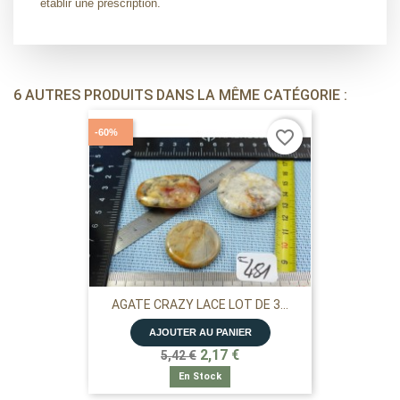
établir une prescription.
6 AUTRES PRODUITS DANS LA MÊME CATÉGORIE :
-60%
favorite_border
AGATE CRAZY LACE LOT DE 3...
AJOUTER AU PANIER
2,17 €
5,42 €
En Stock