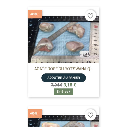
-60%
favorite_border
AGATE ROSE DU BOTSWANA Q...
AJOUTER AU PANIER
3,18 €
7,94 €
En Stock
-60%
favorite_border