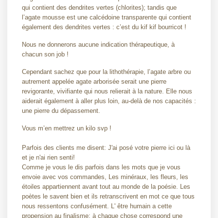
qui contient des dendrites vertes (chlorites); tandis que
l’agate mousse est une calcédoine transparente qui contient
également des dendrites vertes : c’est du kif kif bourricot !
Nous ne donnerons aucune indication thérapeutique, à
chacun son job !
Cependant sachez que pour la lithothérapie, l’agate arbre ou
autrement appelée agate arborisée serait une pierre
revigorante, vivifiante qui nous relierait à la nature. Elle nous
aiderait également à aller plus loin, au-delà de nos capacités :
une pierre du dépassement.
Vous m’en mettrez un kilo svp !
Parfois des clients me disent: J'ai posé votre pierre ici ou là
et je n'ai rien senti!
Comme je vous le dis parfois dans les mots que je vous
envoie avec vos commandes, Les minéraux, les fleurs, les
étoiles appartiennent avant tout au monde de la poésie. Les
poètes le savent bien et ils retranscrivent en mot ce que tous
nous ressentons confusément. L' être humain a cette
propension au finalisme: à chaque chose correspond une