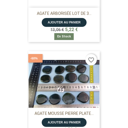
AGATE ARBORISÉE LOT DE 3...
AJOUTER AU PANIER
5,22 €
13,06 €
En Stock
-60%
favorite_border
AGATE MOUSSE PIERRE PLATE...
AJOUTER AU PANIER