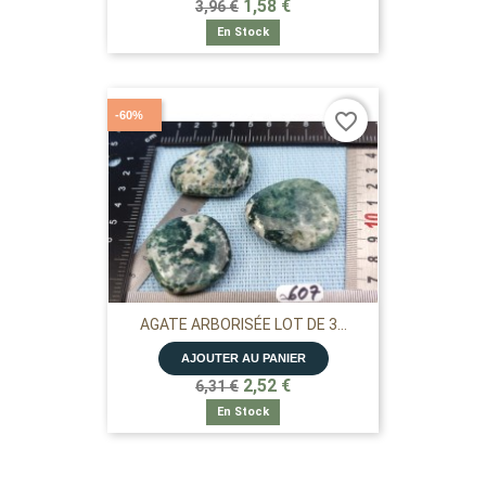
1,58 €
3,96 €
En Stock
-60%
favorite_border
AGATE ARBORISÉE LOT DE 3...
AJOUTER AU PANIER
2,52 €
6,31 €
En Stock