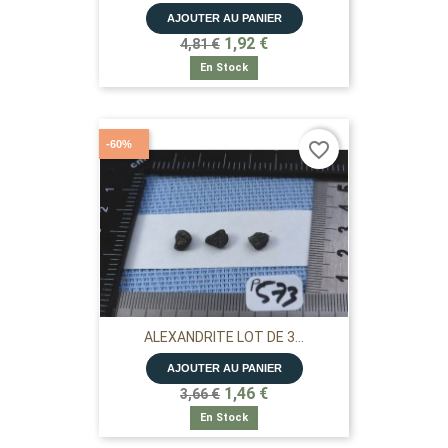
AJOUTER AU PANIER
1,92 €
4,81 €
En Stock
-60%
favorite_border
ALEXANDRITE LOT DE 3...
AJOUTER AU PANIER
1,46 €
3,66 €
En Stock