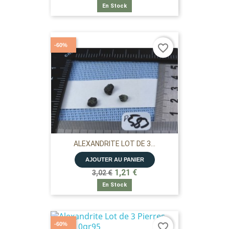
En Stock
-60%
favorite_border
ALEXANDRITE LOT DE 3...
AJOUTER AU PANIER
1,21 €
3,02 €
En Stock
-60%
favorite_border