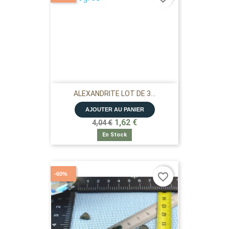
ALEXANDRITE LOT DE 3...
AJOUTER AU PANIER
1,62 €
4,04 €
En Stock
-60%
favorite_border