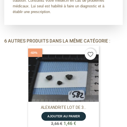
tradition. Consultez votre médecin en cas de problèmes
médicaux. Lui seul est habilité à faire un diagnostic et à
établir une prescription.
6 AUTRES PRODUITS DANS LA MÊME CATÉGORIE :
-60%
favorite_border
ALEXANDRITE LOT DE 3...
AJOUTER AU PANIER
1,46 €
3,66 €