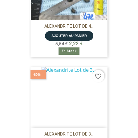
ALEXANDRITE LOT DE 4...
AJOUTER AU PANIER
2,22 €
5,54 €
En Stock
-60%
favorite_border
ALEXANDRITE LOT DE 3...