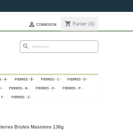
shopping_cart
Panier
(0)

CONNEXION
search
 - A -
PIERRES - B -
PIERRES - C -
PIERRES - D -
 -
PIERRES - N -
PIERRES - O -
PIERRES - P -
 Y -
PIERRES - Z -
Pierres Brutes Massives 136g