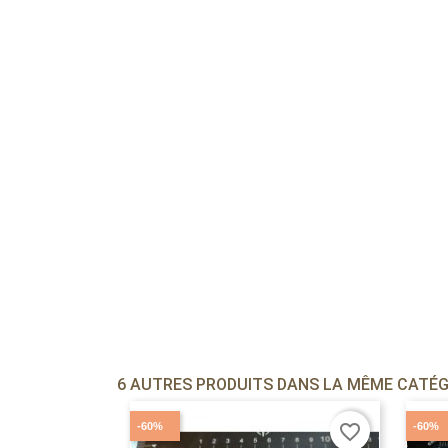
6 AUTRES PRODUITS DANS LA MÊME CATÉGO
-60%
-60%
favorite_border