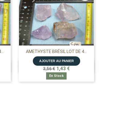
..
AMETHYSTE BRÉSIL LOT DE 4...
AJOUTER AU PANIER

APERÇU RAPIDE
1,43 €
3,56 €
En Stock