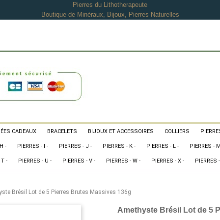
Pierres du Lithotherapeute
Boutique de Minéraux, Bijoux, Pierres Naturelles
DÉES CADEAUX
BRACELETS
BIJOUX ET ACCESSOIRES
COLLIERS
PIERRES
H -
PIERRES - I -
PIERRES - J -
PIERRES - K -
PIERRES - L -
PIERRES - M
T -
PIERRES - U -
PIERRES - V -
PIERRES - W -
PIERRES - X -
PIERRES -
ste Brésil Lot de 5 Pierres Brutes Massives 136g
Amethyste Brésil Lot de 5 