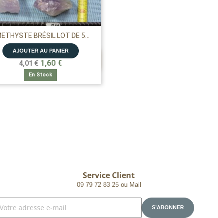
ETHYSTE BRÉSIL LOT DE 5...
AJOUTER AU PANIER

APERÇU RAPIDE
1,60 €
4,01 €
En Stock
Service Client
09 79 72 83 25 ou Mail