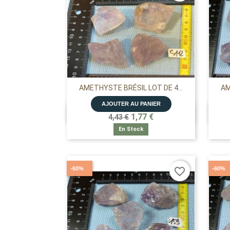
AMETHYSTE BRÉSIL LOT DE 4...
AM
AJOUTER AU PANIER

APERÇU RAPIDE
1,77 €
4,43 €
En Stock
-60%
-60%
favorite_border