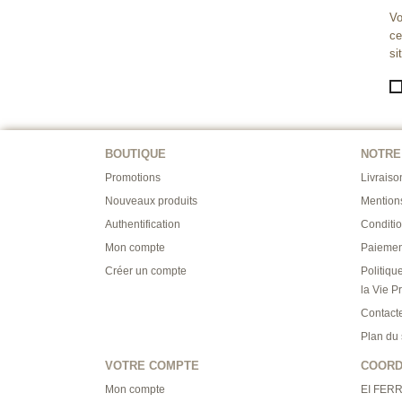
Vo
ce
si
BOUTIQUE
NOTRE
Promotions
Livraiso
Nouveaux produits
Mention
Authentification
Conditi
Mon compte
Paiemen
Créer un compte
Politiqu
la Vie P
Contact
Plan du 
VOTRE COMPTE
COOR
Mon compte
EI FER