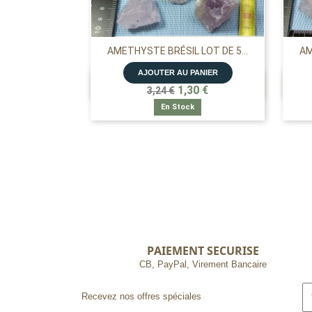
AMETHYSTE BRÉSIL LOT DE 5...
AM
AJOUTER AU PANIER

APERÇU RAPIDE
1,30 €
3,24 €
En Stock
PAIEMENT SECURISE
CB, PayPal, Virement Bancaire
Recevez nos offres spéciales