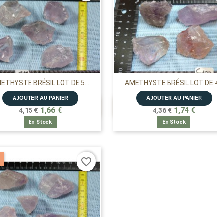
ETHYSTE BRÉSIL LOT DE 5...
AMETHYSTE BRÉSIL LOT DE 4.
AJOUTER AU PANIER
AJOUTER AU PANIER


APERÇU RAPIDE
APERÇU RAPIDE
1,66 €
1,74 €
4,15 €
4,36 €
En Stock
En Stock
favorite_border