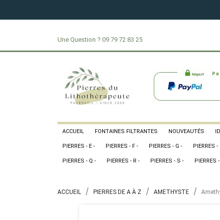
Une Question ?
09 79 72 83 25
ACCUEIL
FONTAINES FILTRANTES
NOUVEAUTÉS
I
PIERRES - E -
PIERRES - F -
PIERRES - G -
PIERRES - 
PIERRES - Q -
PIERRES - R -
PIERRES - S -
PIERRES - 
ACCUEIL
PIERRES DE A À Z
AMETHYSTE
Amethy