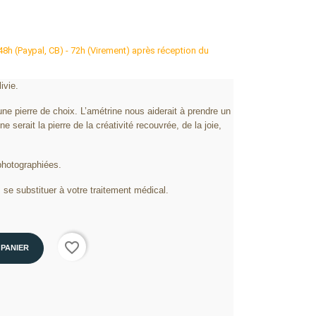
 48h (Paypal, CB) - 72h (Virement) après réception du
ivie.
 une pierre de choix. L’amétrine nous aiderait à prendre un
e serait la pierre de la créativité recouvrée, de la joie,
photographiées.
 se substituer à votre traitement médical.
favorite_border
 PANIER