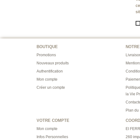
ce
si
BOUTIQUE
NOTRE
Promotions
Livraiso
Nouveaux produits
Mention
Authentification
Conditi
Mon compte
Paiemen
Créer un compte
Politiqu
la Vie P
Contact
Plan du 
VOTRE COMPTE
COOR
Mon compte
EI FER
Infos Personnelles
260 imp