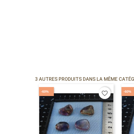
3 AUTRES PRODUITS DANS LA MÊME CATÉGO
-60%
-60%
favorite_border