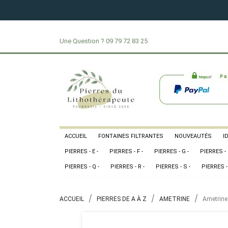
Une Question ?
09 79 72 83 25
ACCUEIL
FONTAINES FILTRANTES
NOUVEAUTÉS
I
PIERRES - E -
PIERRES - F -
PIERRES - G -
PIERRES - 
PIERRES - Q -
PIERRES - R -
PIERRES - S -
PIERRES - 
ACCUEIL
PIERRES DE A À Z
AMETRINE
Ametrine 