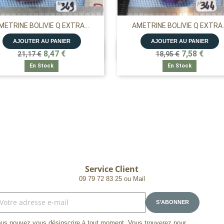
METRINE BOLIVIE Q EXTRA...
AMETRINE BOLIVIE Q EXTRA..
AJOUTER AU PANIER
AJOUTER AU PANIER


APERÇU RAPIDE
APERÇU RAPIDE
8,47 €
7,58 €
21,17 €
18,95 €
En Stock
En Stock
Service Client
09 79 72 83 25 ou Mail
us pouvez vous désinscrire à tout moment. Vous trouverez pour