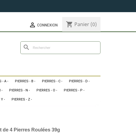
shopping_cart
Panier
(0)

CONNEXION
search
 - A -
PIERRES - B -
PIERRES - C -
PIERRES - D -
 -
PIERRES - N -
PIERRES - O -
PIERRES - P -
 Y -
PIERRES - Z -
t de 4 Pierres Roulées 39g