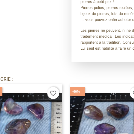
pierres à petit prix !
Pierres polies, pierres roulées,
bijoux de pierres, lots de miné
... vous pouvez enfin acheter d
Les pierres ne peuvent, ni ne 
traitement médical. Les indicat
rapportent à la tradition. Con
Lui seul est habilité à faire un 
RIE :
-60%
favorite_border
fav