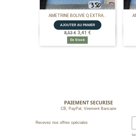
AMETRINE BOLIVIE Q EXTRA...
A
AJOUTER AU PANIER

APERÇU RAPIDE
3,41 €
8,53 €
En Stock
PAIEMENT SECURISE
CB, PayPal, Virement Bancaire
Recevez nos offres spéciales
Vo