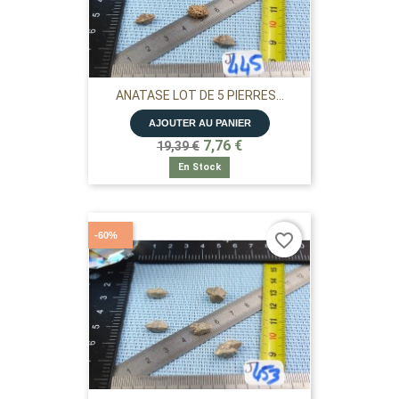
ANATASE LOT DE 5 PIERRES...
AJOUTER AU PANIER
7,76 €
19,39 €
En Stock
-60%
favorite_border