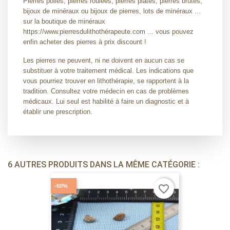
Pierres polies, pierres roulées, pierres plates, pierres brutes,
bijoux de minéraux ou bijoux de pierres, lots de minéraux ...
sur la boutique de minéraux
https://www.pierresdulithothérapeute.com ... vous pouvez
enfin acheter des pierres à prix discount !
Les pierres ne peuvent, ni ne doivent en aucun cas se
substituer à votre traitement médical. Les indications que
vous pourriez trouver en lithothérapie, se rapportent à la
tradition. Consultez votre médecin en cas de problèmes
médicaux. Lui seul est habilité à faire un diagnostic et à
établir une prescription.
6 AUTRES PRODUITS DANS LA MÊME CATÉGORIE :
-60%
favorite_border