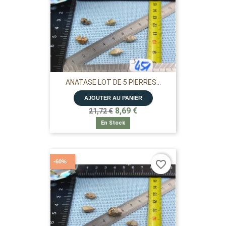
ANATASE LOT DE 5 PIERRES...
AJOUTER AU PANIER
8,69 €
21,72 €
En Stock
-60%
favorite_border