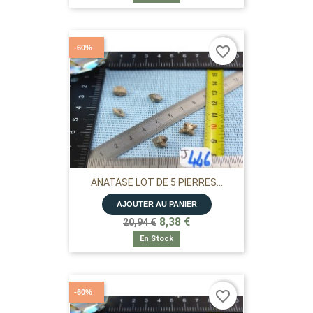
-60%
favorite_border
ANATASE LOT DE 5 PIERRES...
AJOUTER AU PANIER
8,38 €
20,94 €
En Stock
-60%
favorite_border