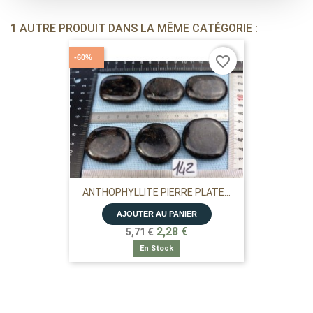
1 AUTRE PRODUIT DANS LA MÊME CATÉGORIE :
-60%
favorite_border
ANTHOPHYLLITE PIERRE PLATE...
AJOUTER AU PANIER
2,28 €
5,71 €
En Stock