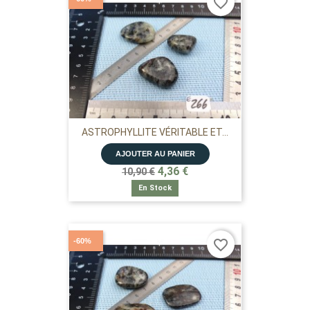
favorite_border
ASTROPHYLLITE VÉRITABLE ET...
AJOUTER AU PANIER
4,36 €
10,90 €
En Stock
-60%
favorite_border