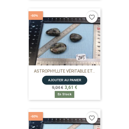
-60%
favorite_border
ASTROPHYLLITE VÉRITABLE ET...
AJOUTER AU PANIER
3,61 €
9,04 €
En Stock
-60%
favorite_border