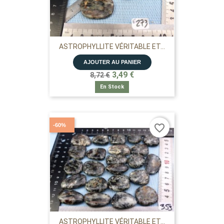
ASTROPHYLLITE VÉRITABLE ET...
AJOUTER AU PANIER
3,49 €
8,72 €
En Stock
-60%
favorite_border
ASTROPHYLLITE VÉRITABLE ET...