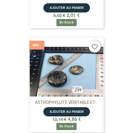
AJOUTER AU PANIER
2,01 €
5,02 €
En Stock
-60%
favorite_border
ASTROPHYLLITE VÉRITABLE ET...
AJOUTER AU PANIER
4,86 €
12,14 €
En Stock