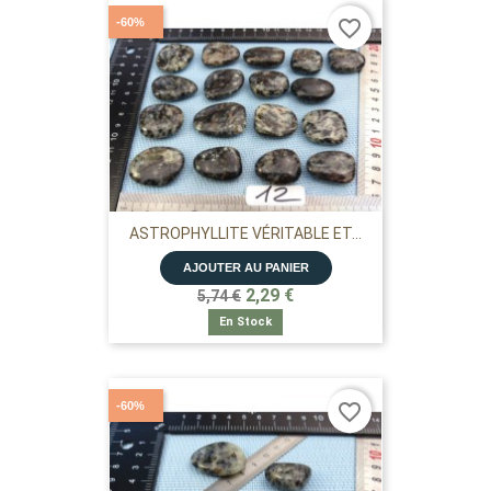
-60%
favorite_border
ASTROPHYLLITE VÉRITABLE ET...
AJOUTER AU PANIER
2,29 €
5,74 €
En Stock
-60%
favorite_border