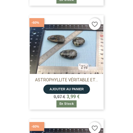
-60%
favorite_border
ASTROPHYLLITE VÉRITABLE ET...
AJOUTER AU PANIER
3,99 €
9,97 €
En Stock
-60%
favorite_border