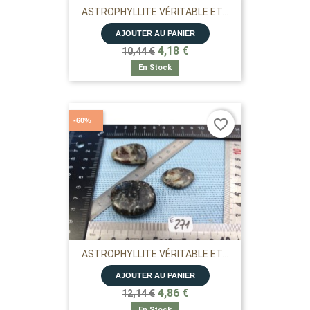
ASTROPHYLLITE VÉRITABLE ET...
AJOUTER AU PANIER
4,18 €
10,44 €
En Stock
-60%
favorite_border
ASTROPHYLLITE VÉRITABLE ET...
AJOUTER AU PANIER
4,86 €
12,14 €
En Stock