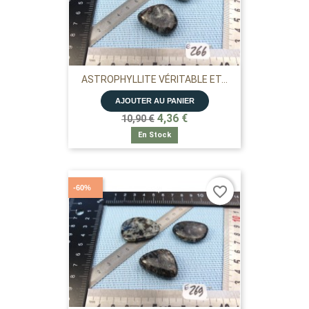
ASTROPHYLLITE VÉRITABLE ET...
AJOUTER AU PANIER
4,36 €
10,90 €
En Stock
-60%
favorite_border