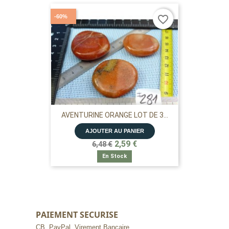
-60%
favorite_border
AVENTURINE ORANGE LOT DE 3...
AJOUTER AU PANIER
2,59 €
6,48 €
En Stock
PAIEMENT SECURISE
CB, PayPal, Virement Bancaire