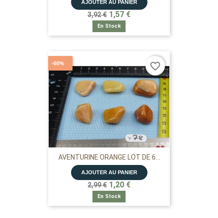
AJOUTER AU PANIER
1,57 €
3,92 €
En Stock
-60%
favorite_border
AVENTURINE ORANGE LOT DE 6...
AJOUTER AU PANIER
1,20 €
2,99 €
En Stock