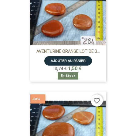
AVENTURINE ORANGE LOT DE 3...
AJOUTER AU PANIER
1,50 €
3,74 €
En Stock
-60%
favorite_border