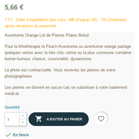
5,66 €
TTC
Délai d'expédition des colis : 48h (Paypal, CB) - 72h (Virement)
après réception du paiement
Aventurine Orange Lot de Pierres Plates Brésil.
Pour la lithothérapie la Peach Aventurine ou aventurine orange partage
quelques vertus avec la très chic citrine ou la plus commune cornaline :
bonne humeur, chance, convivialité, dynamisme.
La photo est contractuelle. Vous recevrez les pierres de soins
photographiées.
Les pierres ne doivent en aucun cas se substituer à votre traitement
médical.
Quantité

favorite_border
AJOUTER AU PANIER

En Stock