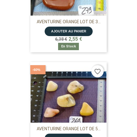
AVENTURINE ORANGE LOT DE 3...
AJOUTER AU PANIER
2,55 €
6,38 €
En Stock
-60%
favorite_border
AVENTURINE ORANGE LOT DE 5...