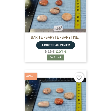
BARITE - BARYTE - BARYTINE...
AJOUTER AU PANIER
2,51 €
6,26 €
En Stock
-60%
favorite_border