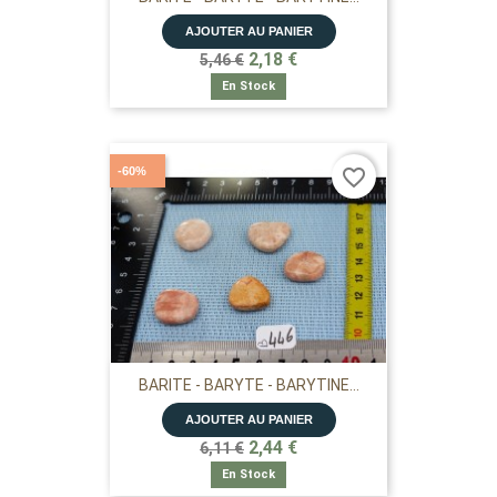
AJOUTER AU PANIER
2,18 €
5,46 €
En Stock
-60%
favorite_border
BARITE - BARYTE - BARYTINE...
AJOUTER AU PANIER
2,44 €
6,11 €
En Stock