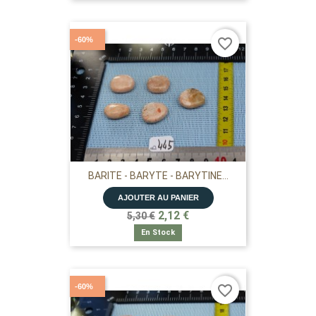
-60%
favorite_border
BARITE - BARYTE - BARYTINE...
AJOUTER AU PANIER
2,12 €
5,30 €
En Stock
-60%
favorite_border