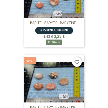
BARITE - BARYTE - BARYTINE...
AJOUTER AU PANIER
2,25 €
5,63 €
En Stock
-60%
favorite_border
BARITE - BARYTE - BARYTINE...