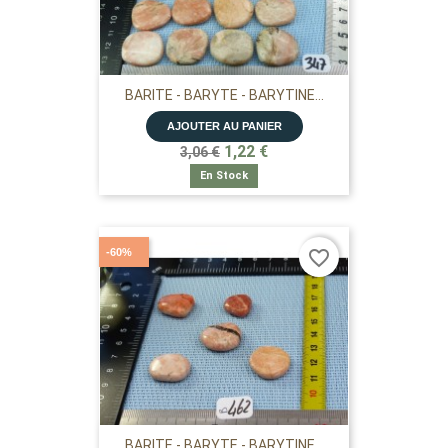
BARITE - BARYTE - BARYTINE...
AJOUTER AU PANIER
1,22 €
3,06 €
En Stock
-60%
favorite_border
BARITE - BARYTE - BARYTINE...