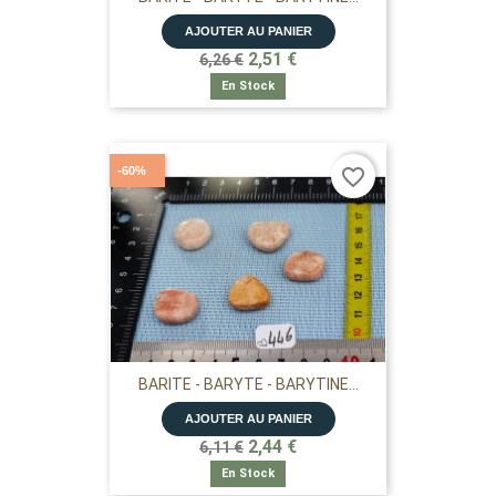
AJOUTER AU PANIER
2,51 €
6,26 €
En Stock
-60%
favorite_border
BARITE - BARYTE - BARYTINE...
AJOUTER AU PANIER
2,44 €
6,11 €
En Stock