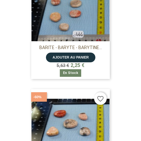
BARITE - BARYTE - BARYTINE...
AJOUTER AU PANIER
2,25 €
5,63 €
En Stock
-60%
favorite_border