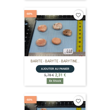
-60%
favorite_border
BARITE - BARYTE - BARYTINE...
AJOUTER AU PANIER
2,31 €
5,78 €
En Stock
-60%
favorite_border