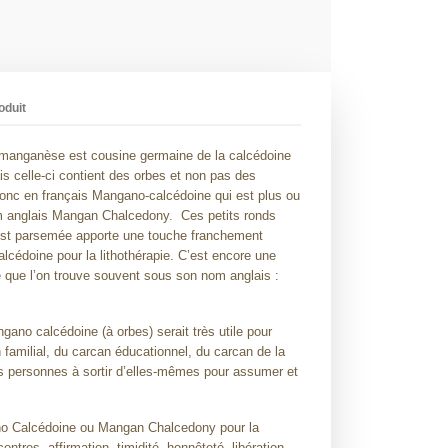
oduit
 manganèse est cousine germaine de la calcédoine
 celle-ci contient des orbes et non pas des
donc en français Mangano-calcédoine qui est plus ou
m anglais Mangan Chalcedony. Ces petits ronds
 est parsemée apporte une touche franchement
cédoine pour la lithothérapie. C’est encore une
é que l’on trouve souvent sous son nom anglais :
no calcédoine (à orbes) serait très utile pour
n familial, du carcan éducationnel, du carcan de la
les personnes à sortir d’elles-mêmes pour assumer et
o Calcédoine ou Mangan Chalcedony pour la
contres, affirmation, timidité, honnêteté, libération