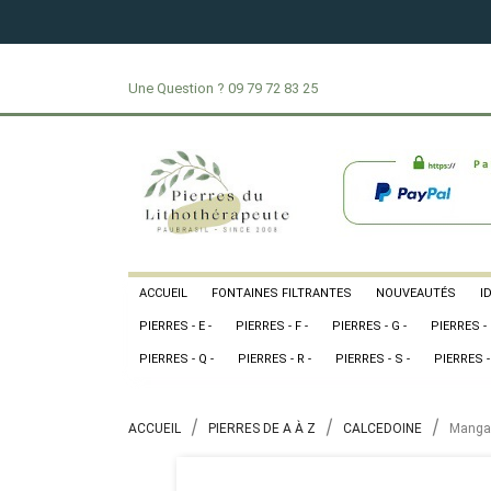
Une Question ?
09 79 72 83 25
ACCUEIL
FONTAINES FILTRANTES
NOUVEAUTÉS
I
PIERRES - E -
PIERRES - F -
PIERRES - G -
PIERRES - 
PIERRES - Q -
PIERRES - R -
PIERRES - S -
PIERRES - 
ACCUEIL
PIERRES DE A À Z
CALCEDOINE
Mangan