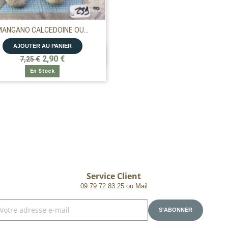
ANGANO CALCEDOINE OU...
AJOUTER AU PANIER

APERÇU RAPIDE
2,90 €
7,25 €
En Stock
Service Client
09 79 72 83 25 ou Mail