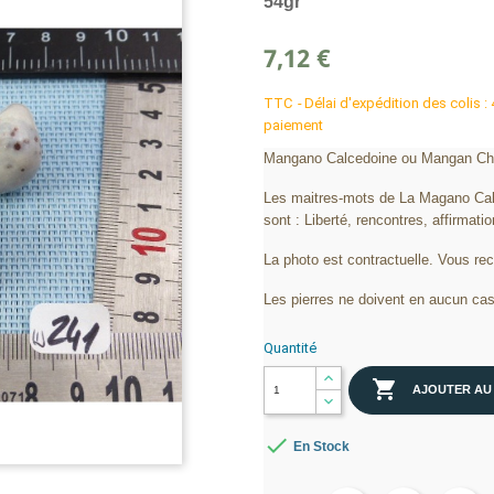
54gr
7,12 €
TTC
Délai d'expédition des colis :
paiement
Mangano Calcedoine ou Mangan Chal
Les maitres-mots de La Magano Cal
sont : Liberté, rencontres, affirmatio
La photo est contractuelle. Vous re
Les pierres ne doivent en aucun cas
Quantité

AJOUTER AU

En Stock