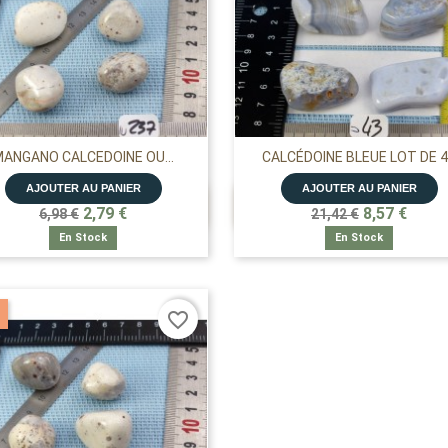
ANGANO CALCEDOINE OU...
CALCÉDOINE BLEUE LOT DE 4.
AJOUTER AU PANIER
AJOUTER AU PANIER


APERÇU RAPIDE
APERÇU RAPIDE
2,79 €
8,57 €
6,98 €
21,42 €
En Stock
En Stock
favorite_border