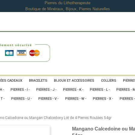
Pierres du Lithotherapeute
Boutique de Minéraux, Bijoux, Pierres Naturelles
DÉES CADEAUX
BRACELETS
BIJOUX ET ACCESSOIRES
COLLIERS
PIERRES
H -
PIERRES - I -
PIERRES - J -
PIERRES - K -
PIERRES - L -
PIERRES - M
T -
PIERRES - U -
PIERRES - V -
PIERRES - W -
PIERRES - X -
PIERRES -
o Calcedoine ou Mangan Chalcedony Lot de 4 Pierres Roulées 54gr
Mangano Calcedoine ou Ma