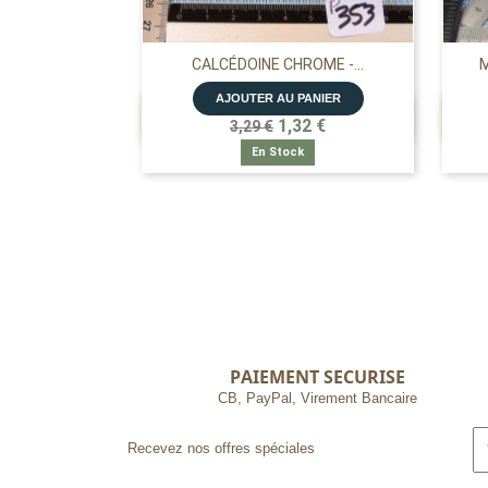
CALCÉDOINE CHROME -...
M
AJOUTER AU PANIER

APERÇU RAPIDE
1,32 €
3,29 €
En Stock
PAIEMENT SECURISE
CB, PayPal, Virement Bancaire
Recevez nos offres spéciales