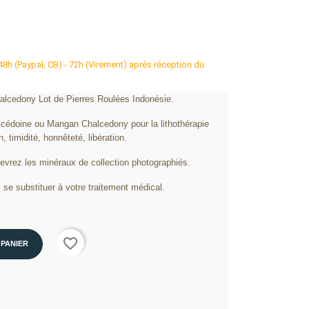
 48h (Paypal, CB) - 72h (Virement) après réception du
cedony Lot de Pierres Roulées Indonésie.
cédoine ou Mangan Chalcedony pour la lithothérapie
n, timidité, honnêteté, libération.
cevrez les minéraux de collection photographiés.
 se substituer à votre traitement médical.
favorite_border
 PANIER