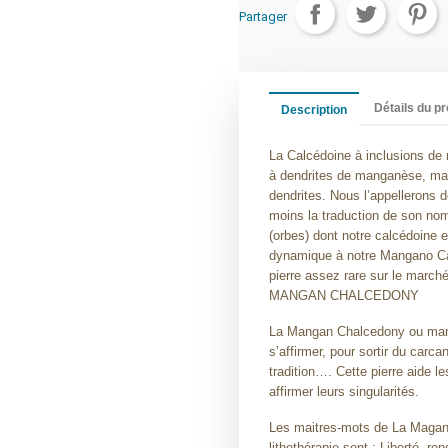
Partager
Détails du pr
Description
La Calcédoine à inclusions de
à dendrites de manganèse, mais
dendrites. Nous l’appellerons 
moins la traduction de son no
(orbes) dont notre calcédoine
dynamique à notre Mangano Cal
pierre assez rare sur le march
MANGAN CHALCEDONY
La Mangan Chalcedony ou manga
s’affirmer, pour sortir du carca
tradition…. Cette pierre aide 
affirmer leurs singularités.
Les maitres-mots de La Magan
lithothérapie sont : Liberté, ren