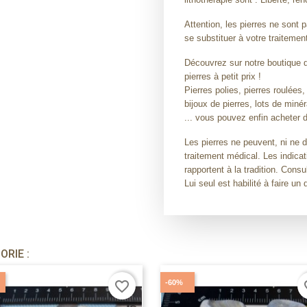
Attention, les pierres ne son
se substituer à votre traitemen
Découvrez sur notre boutique de
pierres à petit prix !
Pierres polies, pierres roulées,
bijoux de pierres, lots de miné
... vous pouvez enfin acheter d
Les pierres ne peuvent, ni ne 
traitement médical. Les indicat
rapportent à la tradition. Con
Lui seul est habilité à faire un 
RIE :
-60%
favorite_border
fav