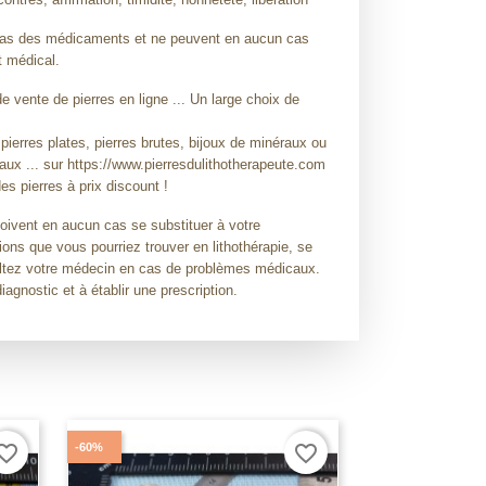
t pas des médicaments et ne peuvent en aucun cas
t médical.
 vente de pierres en ligne ... Un large choix de
 pierres plates, pierres brutes, bijoux de minéraux ou
raux ... sur https://www.pierresdulithotherapeute.com
es pierres à prix discount !
doivent en aucun cas se substituer à votre
ions que vous pourriez trouver en lithothérapie, se
sultez votre médecin en cas de problèmes médicaux.
diagnostic et à établir une prescription.
-60%
orite_border
favorite_border