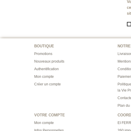
Vo
ce
si
BOUTIQUE
NOTRE
Promotions
Livraiso
Nouveaux produits
Mention
Authentification
Conditi
Mon compte
Paiemen
Créer un compte
Politiqu
la Vie P
Contact
Plan du 
VOTRE COMPTE
COOR
Mon compte
EI FER
Infos Personnelles
260 imp