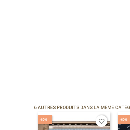
6 AUTRES PRODUITS DANS LA MÊME CATÉGO
-60%
-60%
favorite_border