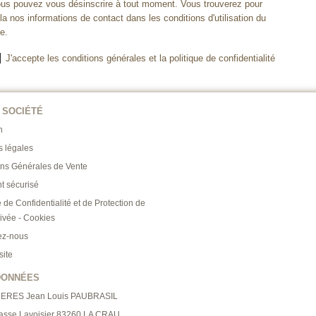
us pouvez vous désinscrire à tout moment. Vous trouverez pour
la nos informations de contact dans les conditions d'utilisation du
te.
J'accepte les conditions générales et la politique de confidentialité
 SOCIÉTÉ
n
s légales
ons Générales de Vente
t sécurisé
e de Confidentialité et de Protection de
rivée - Cookies
ez-nous
site
DONNÉES
RERES Jean Louis PAUBRASIL
asse Lavoisier 83260 LA CRAU