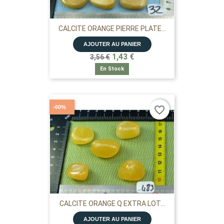
CALCITE ORANGE PIERRE PLATE...
AJOUTER AU PANIER
1,43 €
3,56 €
En Stock
-60%
favorite_border
CALCITE ORANGE Q EXTRA LOT...
AJOUTER AU PANIER