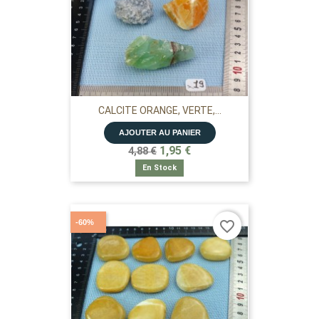
CALCITE ORANGE, VERTE,...
AJOUTER AU PANIER
1,95 €
4,88 €
En Stock
-60%
favorite_border