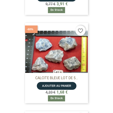
3,91 €
9,77 €
En Stock
-60%
favorite_border
CALCITE BLEUE LOT DE 5...
AJOUTER AU PANIER
1,68 €
4,20 €
En Stock