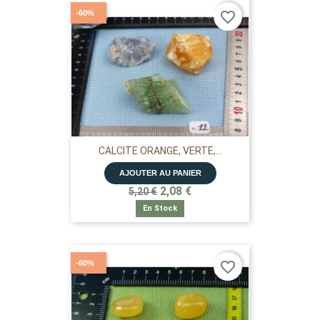
-60%
favorite_border
CALCITE ORANGE, VERTE,...
AJOUTER AU PANIER
2,08 €
5,20 €
En Stock
-60%
favorite_border