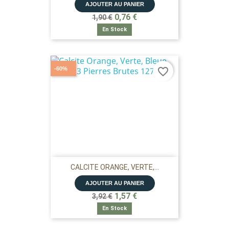
AJOUTER AU PANIER
0,76 €
1,90 €
En Stock
-60%
favorite_border
CALCITE ORANGE, VERTE,...
AJOUTER AU PANIER
1,57 €
3,92 €
En Stock