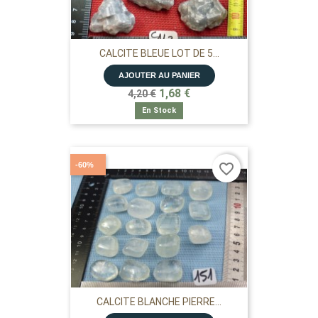
CALCITE BLEUE LOT DE 5...
AJOUTER AU PANIER
1,68 €
4,20 €
En Stock
-60%
favorite_border
CALCITE BLANCHE PIERRE...