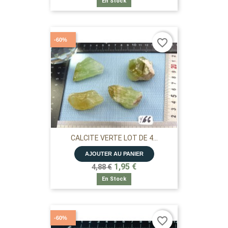
En Stock
-60%
favorite_border
CALCITE VERTE LOT DE 4...
AJOUTER AU PANIER
1,95 €
4,88 €
En Stock
-60%
favorite_border