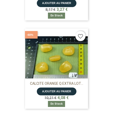
AJOUTER AU PANIER
3,27 €
8,17 €
En Stock
-60%
favorite_border
CALCITE ORANGE Q EXTRA LOT...
AJOUTER AU PANIER
4,08 €
10,21 €
En Stock