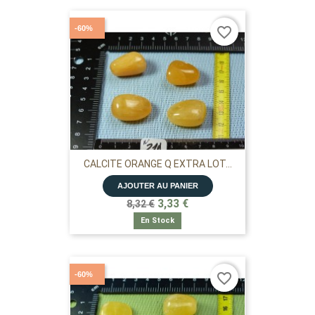
-60%
favorite_border
CALCITE ORANGE Q EXTRA LOT...
AJOUTER AU PANIER
3,33 €
8,32 €
En Stock
-60%
favorite_border