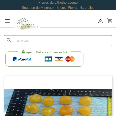
Pierres du Lithotherapeute
Boutique de Minéraux, Bijoux, Pierres Naturelles
shopping_cart


search