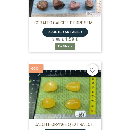
COBALTO CALCITE PIERRE SEMI...
AJOUTER AU PANIER
1,59 €
3,98 €
En Stock
-60%
favorite_border
CALCITE ORANGE Q EXTRA LOT...