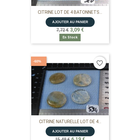
CITRINE LOT DE 4 BATONNETS...
AJOUTER AU PANIER
3,09 €
7,72 €
En Stock
-60%
favorite_border
CITRINE NATURELLE LOT DE 4...
AJOUTER AU PANIER
6,19 €
15,48 €