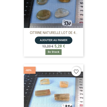
CITRINE NATURELLE LOT DE 4...
AJOUTER AU PANIER
5,28 €
13,20 €
En Stock
-60%
favorite_border