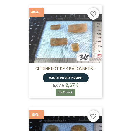
-60%
favorite_border
CITRINE LOT DE 4 BATONNETS...
AJOUTER AU PANIER
2,67 €
6,67 €
En Stock
-60%
favorite_border