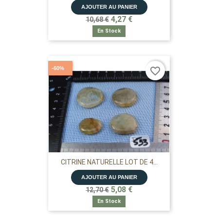
AJOUTER AU PANIER
4,27 €
10,68 €
En Stock
-60%
favorite_border
CITRINE NATURELLE LOT DE 4...
AJOUTER AU PANIER
5,08 €
12,70 €
En Stock