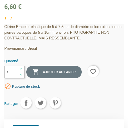
6,60 €
TTC
Citrine Bracelet élastique de 5 à 7.5cm de diamètre selon extension en
pierres baroques de 5 à 10mm environ. PHOTOGRAPHIE NON
CONTRACTUELLE, MAIS RESSEMBLANTE.
Provenance : Brésil
Quantité

favorite_border
AJOUTER AU PANIER

Rupture de stock
Partager