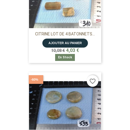
CITRINE LOT DE 4 BATONNETS...
AJOUTER AU PANIER
4,03 €
10,08 €
En Stock
-60%
favorite_border