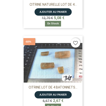
CITRINE NATURELLE LOT DE 4...
AJOUTER AU PANIER
5,08 €
12,70 €
En Stock
-60%
favorite_border
CITRINE LOT DE 4 BATONNETS...
AJOUTER AU PANIER
2,67 €
6,67 €