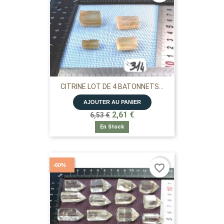
CITRINE LOT DE 4 BATONNETS...
AJOUTER AU PANIER
2,61 €
6,53 €
En Stock
-60%
favorite_border