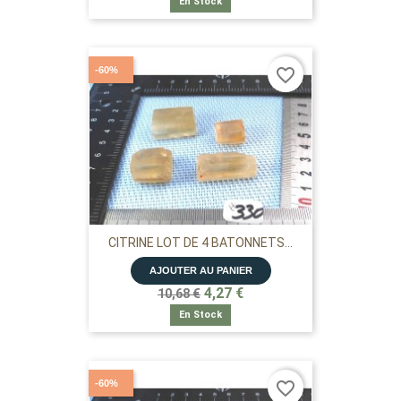
En Stock
-60%
favorite_border
CITRINE LOT DE 4 BATONNETS...
AJOUTER AU PANIER
4,27 €
10,68 €
En Stock
-60%
favorite_border