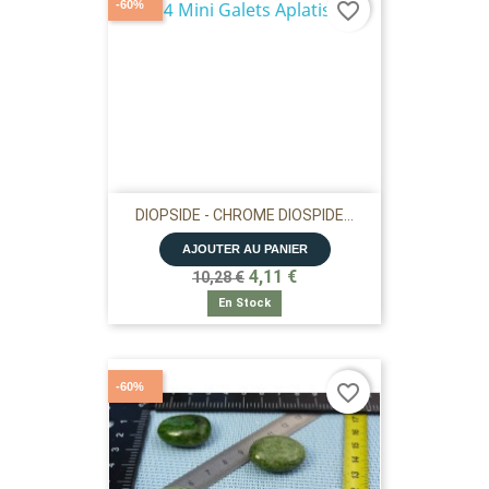
-60%
favorite_border
DIOPSIDE - CHROME DIOSPIDE...
AJOUTER AU PANIER
4,11 €
10,28 €
En Stock
-60%
favorite_border