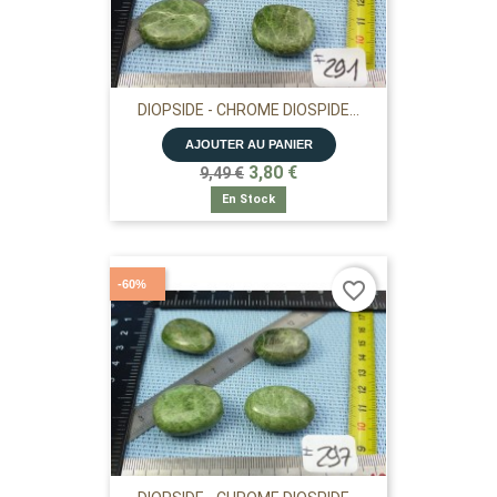
DIOPSIDE - CHROME DIOSPIDE...
AJOUTER AU PANIER
3,80 €
9,49 €
En Stock
-60%
favorite_border