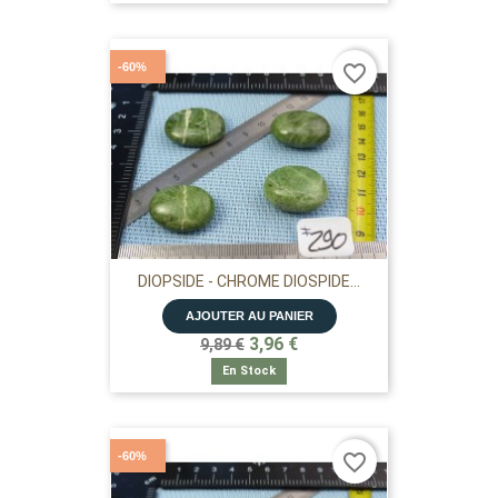
-60%
favorite_border
DIOPSIDE - CHROME DIOSPIDE...
AJOUTER AU PANIER
3,96 €
9,89 €
En Stock
-60%
favorite_border