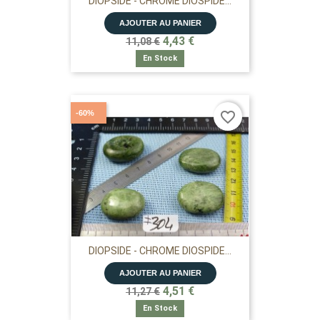
DIOPSIDE - CHROME DIOSPIDE...
AJOUTER AU PANIER
4,43 €
11,08 €
En Stock
-60%
favorite_border
DIOPSIDE - CHROME DIOSPIDE...
AJOUTER AU PANIER
4,51 €
11,27 €
En Stock