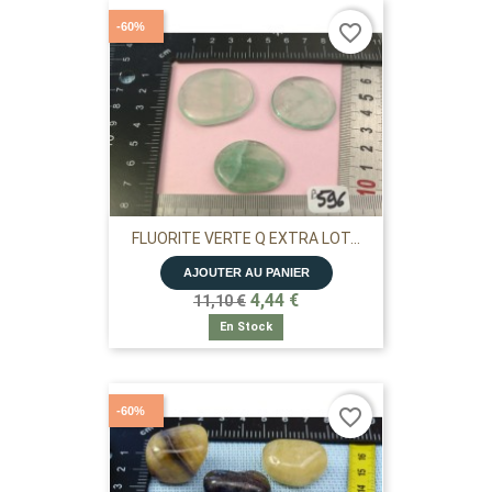
-60%
favorite_border
FLUORITE VERTE Q EXTRA LOT...
AJOUTER AU PANIER
4,44 €
11,10 €
En Stock
-60%
favorite_border