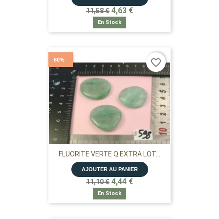
4,63 €
11,58 €
En Stock
-60%
favorite_border
FLUORITE VERTE Q EXTRA LOT...
AJOUTER AU PANIER
4,44 €
11,10 €
En Stock