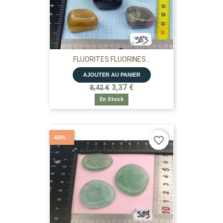
FLUORITES FLUORINES...
AJOUTER AU PANIER
3,37 €
8,42 €
En Stock
-60%
favorite_border