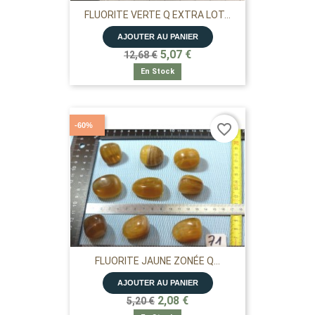
FLUORITE VERTE Q EXTRA LOT...
AJOUTER AU PANIER
5,07 €
12,68 €
En Stock
-60%
favorite_border
FLUORITE JAUNE ZONÉE Q...
AJOUTER AU PANIER
2,08 €
5,20 €