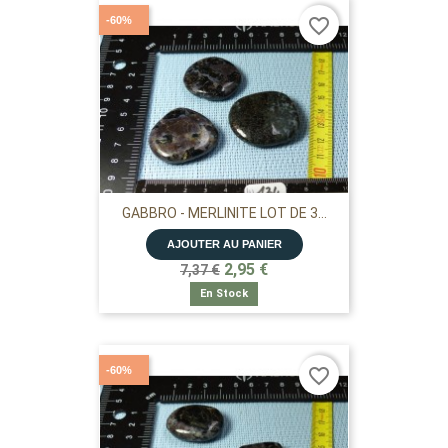
-60%
favorite_border
GABBRO - MERLINITE LOT DE 3...
AJOUTER AU PANIER
2,95 €
7,37 €
En Stock
-60%
favorite_border