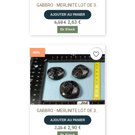
GABBRO - MERLINITE LOT DE 3...
AJOUTER AU PANIER
2,63 €
6,58 €
En Stock
-60%
favorite_border
GABBRO - MERLINITE LOT DE 3...
AJOUTER AU PANIER
2,90 €
7,25 €
En Stock