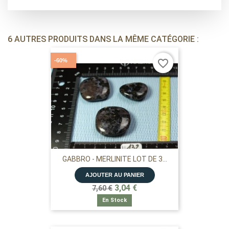
6 AUTRES PRODUITS DANS LA MÊME CATÉGORIE :
-60%
favorite_border
GABBRO - MERLINITE LOT DE 3...
AJOUTER AU PANIER
3,04 €
7,60 €
En Stock