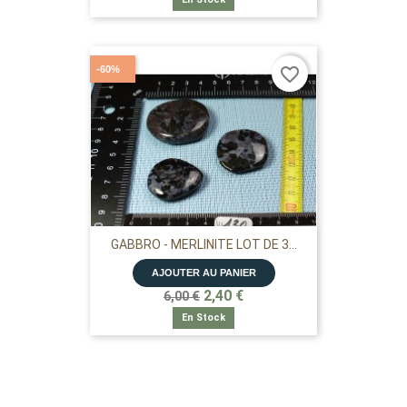
-60%
favorite_border
GABBRO - MERLINITE LOT DE 3...
AJOUTER AU PANIER
2,40 €
6,00 €
En Stock