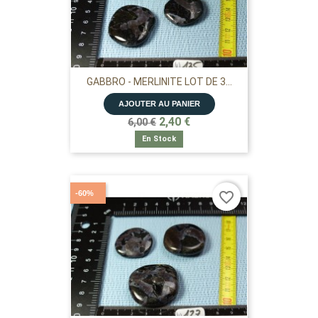
GABBRO - MERLINITE LOT DE 3...
AJOUTER AU PANIER
2,40 €
6,00 €
En Stock
-60%
favorite_border