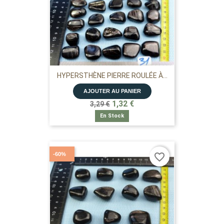
HYPERSTHÈNE PIERRE ROULÉE À...
AJOUTER AU PANIER
1,32 €
3,29 €
En Stock
-60%
favorite_border