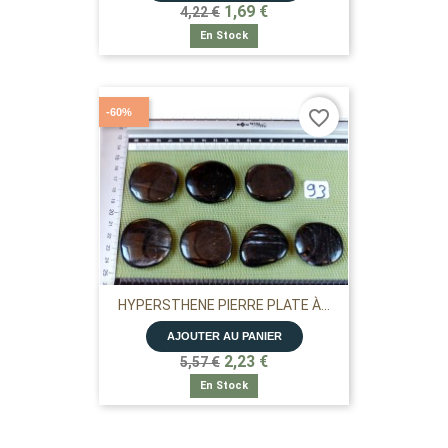
1,69 €
4,22 €
En Stock
-60%
favorite_border
HYPERSTHENE PIERRE PLATE À...
AJOUTER AU PANIER
2,23 €
5,57 €
En Stock