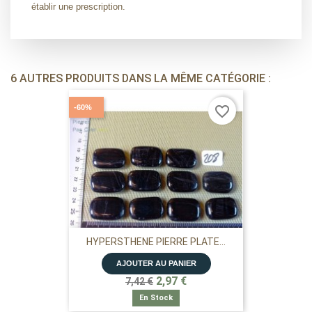
établir une prescription.
6 AUTRES PRODUITS DANS LA MÊME CATÉGORIE :
-60%
favorite_border
HYPERSTHENE PIERRE PLATE...
AJOUTER AU PANIER
2,97 €
7,42 €
En Stock