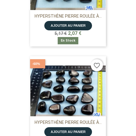
HYPERSTHÈNE PIERRE ROULÉE À...
AJOUTER AU PANIER
2,07 €
5,17 €
En Stock
-60%
favorite_border
HYPERSTHÈNE PIERRE ROULÉE À...
AJOUTER AU PANIER