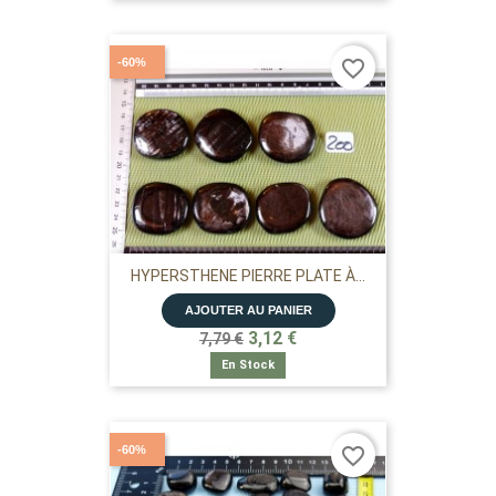
-60%
favorite_border
HYPERSTHENE PIERRE PLATE À...
AJOUTER AU PANIER
3,12 €
7,79 €
En Stock
-60%
favorite_border