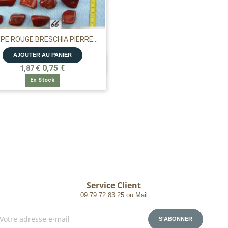
PE ROUGE BRESCHIA PIERRE...
AJOUTER AU PANIER

APERÇU RAPIDE
0,75 €
1,87 €
En Stock
Service Client
09 79 72 83 25 ou Mail