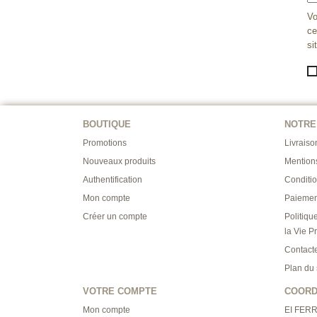
Vo
ce
si
BOUTIQUE
NOTRE
Promotions
Livraiso
Nouveaux produits
Mention
Authentification
Conditi
Mon compte
Paiemen
Créer un compte
Politiqu
la Vie P
Contact
Plan du 
VOTRE COMPTE
COOR
Mon compte
EI FER