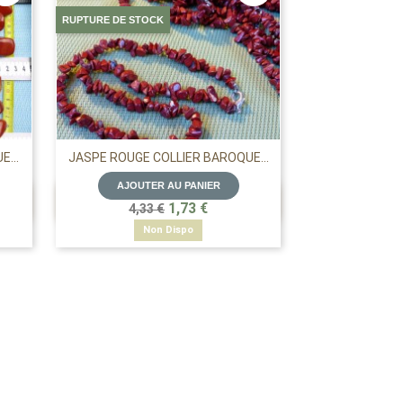
RUPTURE DE STOCK
...
JASPE ROUGE COLLIER BAROQUE...
AJOUTER AU PANIER

APERÇU RAPIDE
1,73 €
4,33 €
Non Dispo