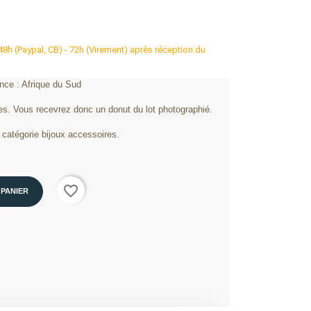
 48h (Paypal, CB) - 72h (Virement) après réception du
nce : Afrique du Sud
es. Vous recevrez donc un donut du lot photographié.
catégorie bijoux accessoires.
favorite_border
 PANIER