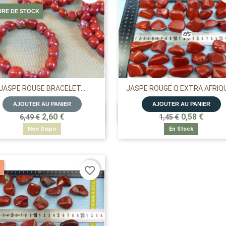
URE DE STOCK
JASPE ROUGE BRACELET...
JASPE ROUGE Q EXTRA AFRIQUE
AJOUTER AU PANIER
AJOUTER AU PANIER


APERÇU RAPIDE
APERÇU RAPIDE
2,60 €
0,58 €
6,49 €
1,45 €
Non Dispo
En Stock
favorite_border