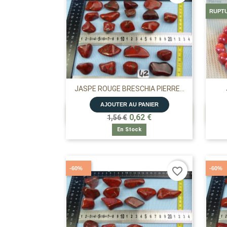
RUPT
JASPE ROUGE BRESCHIA PIERRE...
AJOUTER AU PANIER

APERÇU RAPIDE
0,62 €
1,56 €
En Stock
-60%
-60%
favorite_border