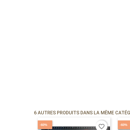
6 AUTRES PRODUITS DANS LA MÊME CATÉGO
-60%
-60%
favorite_border