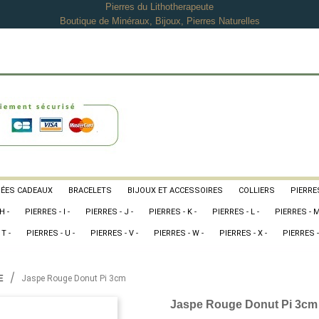
Pierres du Lithotherapeute
Boutique de Minéraux, Bijoux, Pierres Naturelles
DÉES CADEAUX
BRACELETS
BIJOUX ET ACCESSOIRES
COLLIERS
PIERRES
H -
PIERRES - I -
PIERRES - J -
PIERRES - K -
PIERRES - L -
PIERRES - M
T -
PIERRES - U -
PIERRES - V -
PIERRES - W -
PIERRES - X -
PIERRES -
E
Jaspe Rouge Donut Pi 3cm
Jaspe Rouge Donut Pi 3cm