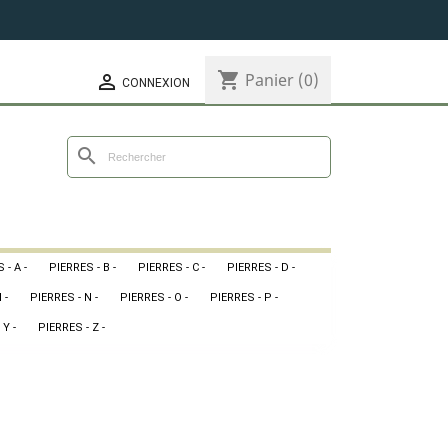
shopping_cart
Panier
(0)

CONNEXION
search
 - A -
PIERRES - B -
PIERRES - C -
PIERRES - D -
 -
PIERRES - N -
PIERRES - O -
PIERRES - P -
 Y -
PIERRES - Z -