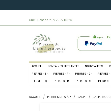
Une Question ?
09 79 72 83 25
ACCUEIL
FONTAINES FILTRANTES
NOUVEAUTÉS
I
PIERRES - E -
PIERRES - F -
PIERRES - G -
PIERRES - 
PIERRES - Q -
PIERRES - R -
PIERRES - S -
PIERRES - 
ACCUEIL
PIERRES DE A À Z
JASPE
JASPE ROUG