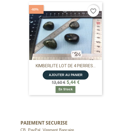
-60%
favorite_border
KIMBERLITE LOT DE 4 PIERRES...
AJOUTER AU PANIER
5,44 €
13,60 €
En Stock
PAIEMENT SECURISE
CB, PayPal, Virement Bancaire