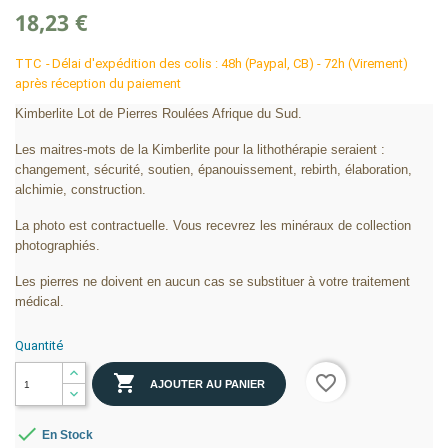
18,23 €
TTC
Délai d'expédition des colis : 48h (Paypal, CB) - 72h (Virement)
après réception du paiement
Kimberlite Lot de Pierres Roulées Afrique du Sud.
Les maitres-mots de la Kimberlite pour la lithothérapie seraient :
changement, sécurité, soutien, épanouissement, rebirth, élaboration,
alchimie, construction.
La photo est contractuelle. Vous recevrez les minéraux de collection
photographiés.
Les pierres ne doivent en aucun cas se substituer à votre traitement
médical.
Quantité

favorite_border
AJOUTER AU PANIER

En Stock