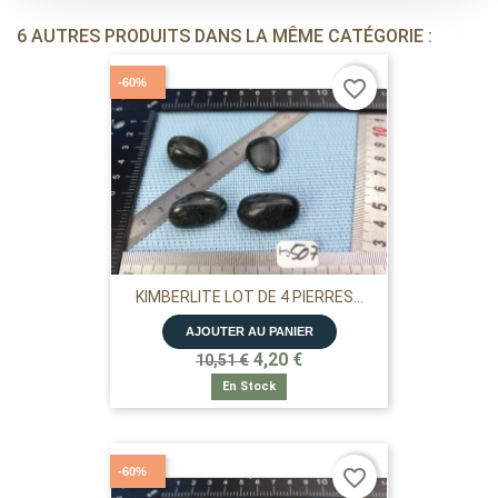
6 AUTRES PRODUITS DANS LA MÊME CATÉGORIE :
-60%
favorite_border
KIMBERLITE LOT DE 4 PIERRES...
AJOUTER AU PANIER
4,20 €
10,51 €
En Stock
-60%
favorite_border