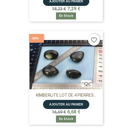
AJOUTER AU PANIER
7,29 €
18,23 €
En Stock
-60%
favorite_border
KIMBERLITE LOT DE 4 PIERRES...
AJOUTER AU PANIER
6,68 €
16,69 €
En Stock