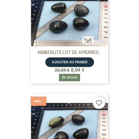
KIMBERLITE LOT DE 4 PIERRES...
AJOUTER AU PANIER
8,04 €
20,09 €
En Stock
-60%
favorite_border