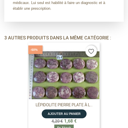
médicaux. Lui seul est habilité à faire un diagnostic et à
établir une prescription.
3 AUTRES PRODUITS DANS LA MÊME CATÉGORIE :
-60%
favorite_border
LÉPIDOLITE PIERRE PLATE À L...
AJOUTER AU PANIER
1,68 €
4,20 €
En Stock