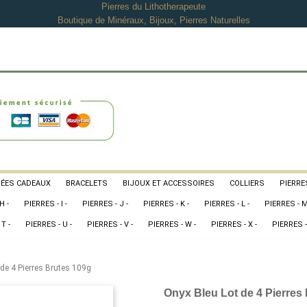
Pierres du Lithotherapeute
Boutique de Minéraux, Bijoux, Pierres Naturelles
DÉES CADEAUX
BRACELETS
BIJOUX ET ACCESSOIRES
COLLIERS
PIERRES
H -
PIERRES - I -
PIERRES - J -
PIERRES - K -
PIERRES - L -
PIERRES - M
T -
PIERRES - U -
PIERRES - V -
PIERRES - W -
PIERRES - X -
PIERRES -
de 4 Pierres Brutes 109g
Onyx Bleu Lot de 4 Pierres