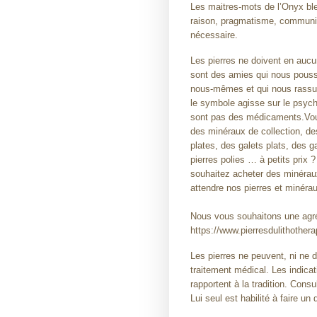
Les maitres-mots de l’Onyx ble
raison, pragmatisme, communica
nécessaire.
Les pierres ne doivent en aucu
sont des amies qui nous pouss
nous-mêmes et qui nous rassure
le symbole agisse sur le psychi
sont pas des médicaments.Vou
des minéraux de collection, des
plates, des galets plats, des g
pierres polies … à petits prix 
souhaitez acheter des minérau
attendre nos pierres et minérau
Nous vous souhaitons une agréa
https://www.pierresdulithother
Les pierres ne peuvent, ni ne 
traitement médical. Les indicat
rapportent à la tradition. Con
Lui seul est habilité à faire un 