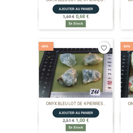
AJOUTER AU PANIER

APERÇU RAPIDE
0,68 €
1,69 €
En Stock
-60%
-60%
favorite_border
ONYX BLEU LOT DE 4 PIERRES...
ON
AJOUTER AU PANIER

APERÇU RAPIDE
1,00 €
2,51 €
En Stock