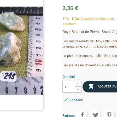
2,36 €
TTC
Délai d'expédition des colis :
paiement
Onyx Bleu Lot de Pierres Brutes Arg
Les maitres-mots de l’Onyx bleu pour
pragmatisme, communication, emport
La photo est contractuelle. Vous re
Les pierres ne doivent en aucun cas
Quantité

AJOUTER AU

En Stock
Partager