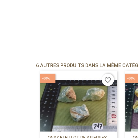
6 AUTRES PRODUITS DANS LA MÊME CATÉGO
-60%
-60%
favorite_border
ONYX BLEU LOT DE 3 PIERRES...
ON