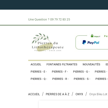
Une Question ?
09 79 72 83 25
ACCUEIL
FONTAINES FILTRANTES
NOUVEAUTÉS
I
PIERRES - E -
PIERRES - F -
PIERRES - G -
PIERRES - 
PIERRES - Q -
PIERRES - R -
PIERRES - S -
PIERRES - 
ACCUEIL
PIERRES DE A À Z
ONYX
Onyx Bleu Lot 