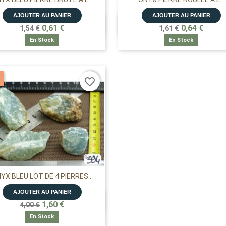
AJOUTER AU PANIER
AJOUTER AU PANIER


APERÇU RAPIDE
APERÇU RAPIDE
0,61 €
0,64 €
1,54 €
1,61 €
En Stock
En Stock
favorite_border
YX BLEU LOT DE 4 PIERRES...
AJOUTER AU PANIER

APERÇU RAPIDE
1,60 €
4,00 €
En Stock