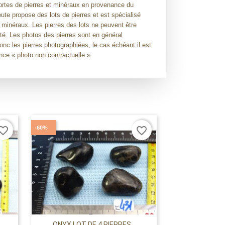
rtes de pierres et minéraux en provenance du
ute propose des lots de pierres et est spécialisé
 minéraux. Les pierres des lots ne peuvent être
té. Les photos des pierres sont en général
onc les pierres photographiées, le cas échéant il est
nce « photo non contractuelle ».
-60%
orite_border
favorite_border
ONYX LOT DE 4 PIERRES...