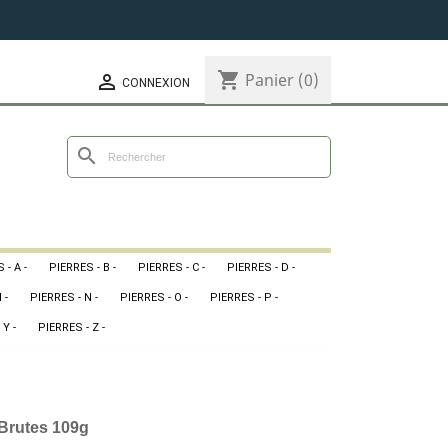
shopping_cart
Panier
(0)

CONNEXION
search
 - A -
PIERRES - B -
PIERRES - C -
PIERRES - D -
 -
PIERRES - N -
PIERRES - O -
PIERRES - P -
 Y -
PIERRES - Z -
 Brutes 109g