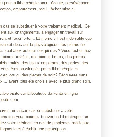
u pour la lithothérapie sont : écoute, persévérance,
tion, emportement, recul, lâcher-prise si
n cas se substituer à votre traitement médical. Ce
ent aux changements, à engager un travail sur
nt et réconfortent. Et même s’il est indéniable que
que et donc sur le physiologique, les pierres ne
s souhaitez acheter des pierres ? Vous recherchez
 pierres roulées, des pierres brutes, des pierres
alets roulés, des bijoux de pierres, des perles, des
? Vous êtes passionnés par la lithothérapie et
x en lots ou des pierres de soin? Découvrez sans
x ... ayant tous été choisis avec le plus grand soin.
ble visite sur la boutique de vente en ligne
apeute.com
doivent en aucun cas se substituer à votre
ions que vous pourriez trouver en lithothérapie, se
sultez votre médecin en cas de problèmes médicaux.
diagnostic et à établir une prescription.