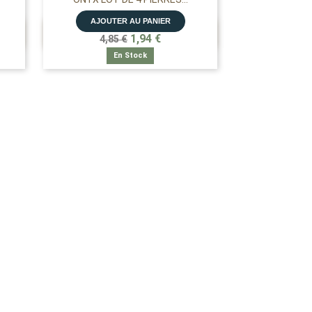
AJOUTER AU PANIER

APERÇU RAPIDE
1,94 €
4,85 €
En Stock