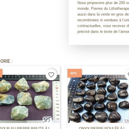
Nous proposons plus de 200 so
monde. Pierres du Lithotherape
aussi dans la vente en gros de
recombinées ni vendues à l’uni
contractuelles, vous recevez d
précisé dans le texte de l’anno
RIE :
-60%
favorite_border
fav
YX BLEU PIERRE BRUTE À L...
ONYX PIERRE ROULÉE À L...