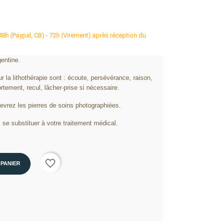
 48h (Paypal, CB) - 72h (Virement) après réception du
entine.
 la lithothérapie sont : écoute, persévérance, raison,
ement, recul, lâcher-prise si nécessaire.
cevrez les pierres de soins photographiées.
 se substituer à votre traitement médical.
favorite_border
 PANIER