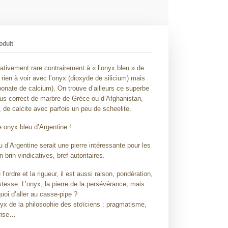
oduit
lativement rare contrairement à « l’onyx bleu » de
rien à voir avec l’onyx (dioxyde de silicium) mais
bonate de calcium). On trouve d’ailleurs ce superbe
us correct de marbre de Grèce ou d’Afghanistan,
 de calcite avec parfois un peu de scheelite.
e onyx bleu d’Argentine !
u d’Argentine serait une pierre intéressante pour les
 brin vindicatives, bref autoritaires.
ordre et la rigueur, il est aussi raison, pondération,
ustesse. L’onyx, la pierre de la persévérance, mais
quoi d’aller au casse-pipe ?
yx de la philosophie des stoïciens : pragmatisme,
prise…