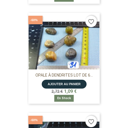
-60%
favorite_border
OPALE À DENDRITES LOT DE 6...
AJOUTER AU PANIER
1,09 €
2,72 €
En Stock
-60%
favorite_border