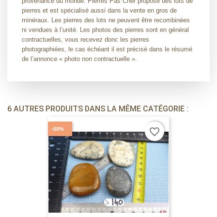
provenance du monde. Pierres Pas Cher propose des lots de
pierres et est spécialisé aussi dans la vente en gros de
minéraux. Les pierres des lots ne peuvent être recombinées
ni vendues à l’unité. Les photos des pierres sont en général
contractuelles, vous recevez donc les pierres
photographiées, le cas échéant il est précisé dans le résumé
de l’annonce « photo non contractuelle ».
6 AUTRES PRODUITS DANS LA MÊME CATÉGORIE :
-60%
favorite_border