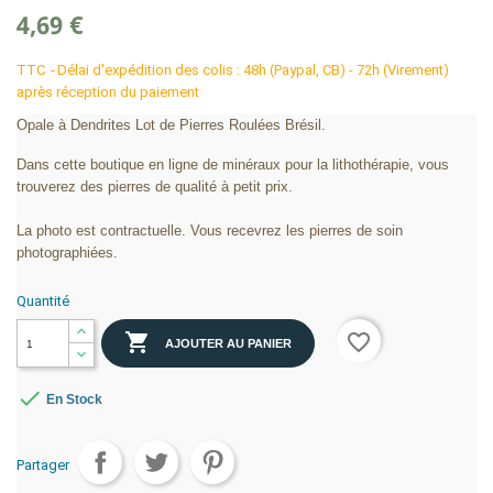
4,69 €
TTC
Délai d'expédition des colis : 48h (Paypal, CB) - 72h (Virement)
après réception du paiement
Opale à Dendrites Lot de Pierres Roulées Brésil.
Dans cette boutique en ligne de minéraux pour la lithothérapie, vous
trouverez des pierres de qualité à petit prix.
La photo est contractuelle. Vous recevrez les pierres de soin
photographiées.
Quantité

favorite_border
AJOUTER AU PANIER

En Stock
Partager