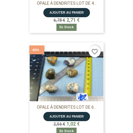
OPALE À DENDRITES LOT DE 4...
AJOUTER AU PANIER
2,71 €
6,78 €
En Stock
-60%
favorite_border
OPALE À DENDRITES LOT DE 6...
AJOUTER AU PANIER
1,02 €
2,56 €
En Stock