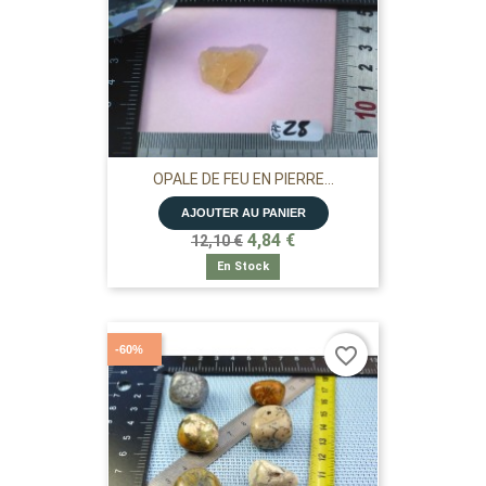
OPALE DE FEU EN PIERRE...
AJOUTER AU PANIER
4,84 €
12,10 €
En Stock
-60%
favorite_border