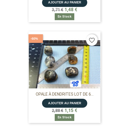
AJOUTER AU PANIER
1,48 €
3,71 €
En Stock
-60%
favorite_border
OPALE À DENDRITES LOT DE 6...
AJOUTER AU PANIER
1,15 €
2,88 €
En Stock