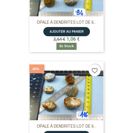
OPALE À DENDRITES LOT DE 6...
AJOUTER AU PANIER
1,06 €
2,64 €
En Stock
-60%
favorite_border
OPALE À DENDRITES LOT DE 6...