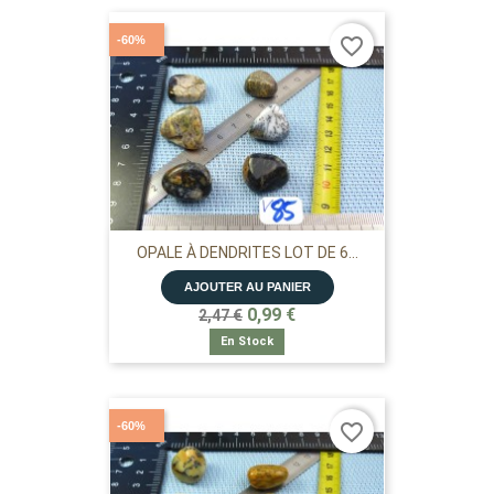
-60%
favorite_border
OPALE À DENDRITES LOT DE 6...
AJOUTER AU PANIER
0,99 €
2,47 €
En Stock
-60%
favorite_border