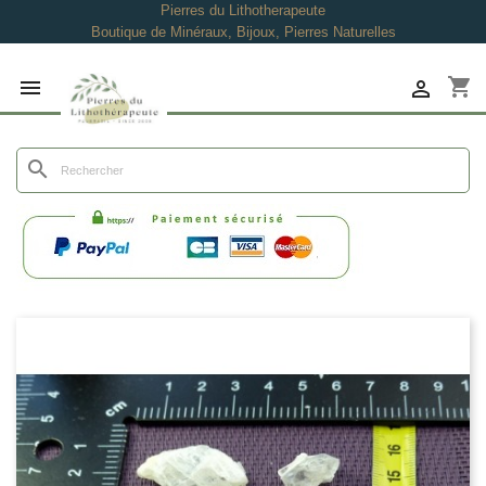
Pierres du Lithotherapeute
Boutique de Minéraux, Bijoux, Pierres Naturelles
shopping_cart


search