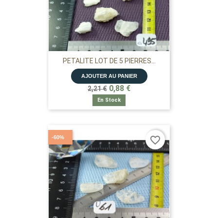
PETALITE LOT DE 5 PIERRES...
AJOUTER AU PANIER
0,88 €
2,21 €
En Stock
-60%
favorite_border