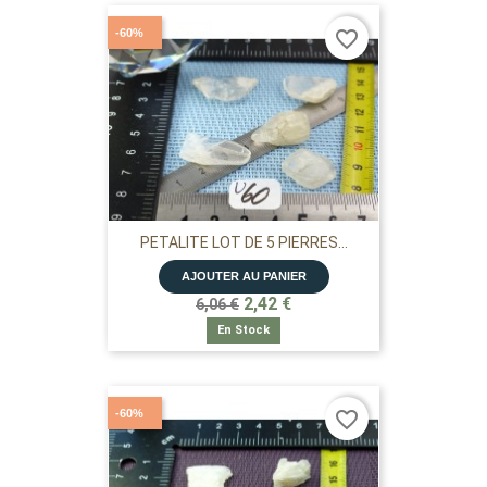
-60%
favorite_border
PETALITE LOT DE 5 PIERRES...
AJOUTER AU PANIER
2,42 €
6,06 €
En Stock
-60%
favorite_border