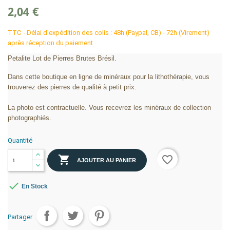
2,04 €
TTC
Délai d'expédition des colis : 48h (Paypal, CB) - 72h (Virement)
après réception du paiement
Petalite Lot de Pierres Brutes Brésil.
Dans cette boutique en ligne de minéraux pour la lithothérapie, vous
trouverez des pierres de qualité à petit prix.
La photo est contractuelle. Vous recevrez les minéraux de collection
photographiés.
Quantité

favorite_border
AJOUTER AU PANIER

En Stock
Partager