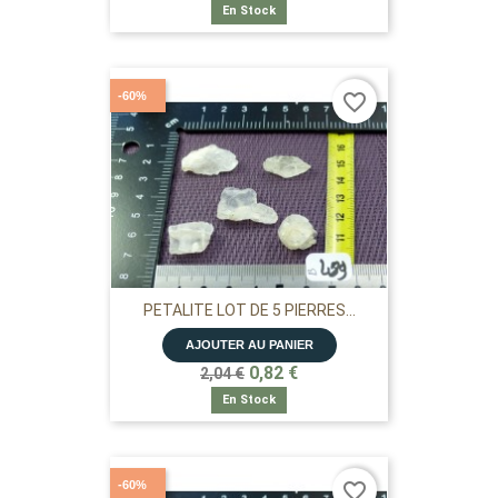
En Stock
-60%
favorite_border
PETALITE LOT DE 5 PIERRES...
AJOUTER AU PANIER
0,82 €
2,04 €
En Stock
-60%
favorite_border