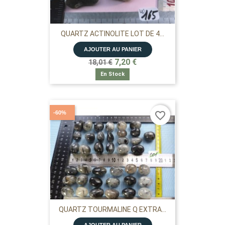
QUARTZ ACTINOLITE LOT DE 4...
AJOUTER AU PANIER
7,20 €
18,01 €
En Stock
-60%
favorite_border
QUARTZ TOURMALINE Q EXTRA...