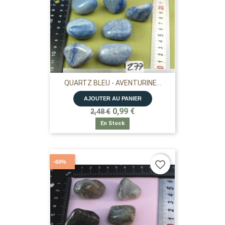
QUARTZ BLEU - AVENTURINE...
AJOUTER AU PANIER
0,99 €
2,48 €
En Stock
-60%
favorite_border