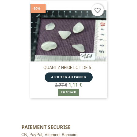
-60%
favorite_border
QUARTZ NEIGE LOT DE 5...
AJOUTER AU PANIER
1,11 €
2,77 €
En Stock
PAIEMENT SECURISE
CB, PayPal, Virement Bancaire