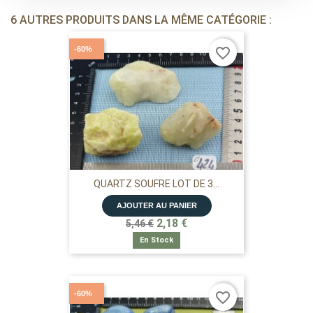
6 AUTRES PRODUITS DANS LA MÊME CATÉGORIE :
-60%
favorite_border
QUARTZ SOUFRE LOT DE 3...
AJOUTER AU PANIER
2,18 €
5,46 €
En Stock
-60%
favorite_border