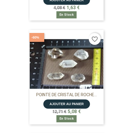
AJOUTER AU PANIER
1,63 €
4,08 €
En Stock
-60%
favorite_border
POINTE DE CRISTAL DE ROCHE...
AJOUTER AU PANIER
5,08 €
12,71 €
En Stock