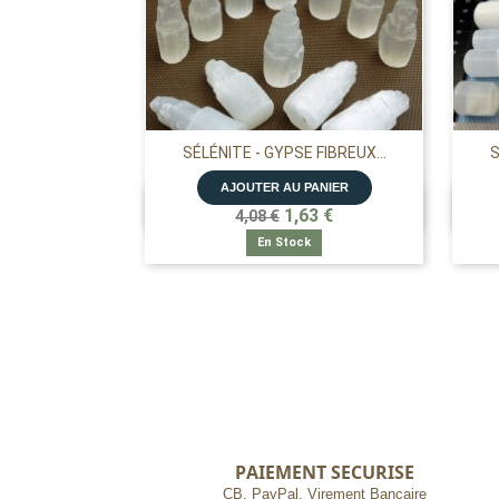
SÉLÉNITE - GYPSE FIBREUX...
S
AJOUTER AU PANIER

APERÇU RAPIDE
1,63 €
4,08 €
En Stock
PAIEMENT SECURISE
CB, PayPal, Virement Bancaire