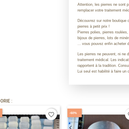
Attention, les pierres ne son
remplacer votre traitement méd
Découvrez sur notre boutique de
pierres à petit prix !
Pierres polies, pierres roulées,
bijoux de pierres, lots de miné
... vous pouvez enfin acheter d
Les pierres ne peuvent, ni ne 
traitement médical. Les indicat
rapportent à la tradition. Con
Lui seul est habilité à faire un 
RIE :
-60%
favorite_border
fav