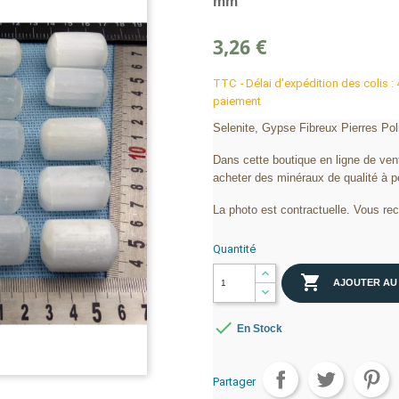
mm
3,26 €
TTC
Délai d'expédition des colis :
paiement
Selenite, Gypse Fibreux Pierres Pol
Dans cette boutique en ligne de vent
acheter des minéraux de qualité à pet
La photo est contractuelle. Vous re
Quantité

AJOUTER AU

En Stock
Partager