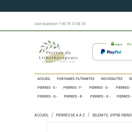
Une Question ?
09 79 72 83 25
ACCUEIL
FONTAINES FILTRANTES
NOUVEAUTÉS
I
PIERRES - E -
PIERRES - F -
PIERRES - G -
PIERRES - 
PIERRES - Q -
PIERRES - R -
PIERRES - S -
PIERRES - 
ACCUEIL
PIERRES DE A À Z
SELENITE, GYPSE FIBRE