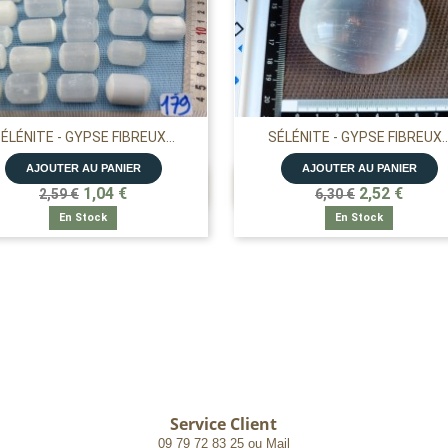
ÉLÉNITE - GYPSE FIBREUX...
SÉLÉNITE - GYPSE FIBREUX..
AJOUTER AU PANIER
AJOUTER AU PANIER


APERÇU RAPIDE
APERÇU RAPIDE
1,04 €
2,52 €
2,59 €
6,30 €
En Stock
En Stock
Service Client
09 79 72 83 25 ou Mail