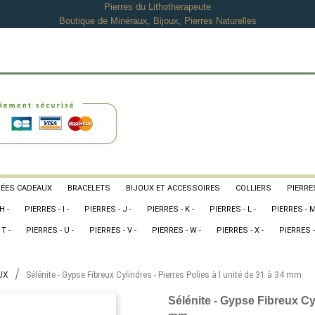
Pierres du Lithotherapeute
Boutique de Minéraux, Bijoux, Pierres Naturelles
DÉES CADEAUX
BRACELETS
BIJOUX ET ACCESSOIRES
COLLIERS
PIERRES
H -
PIERRES - I -
PIERRES - J -
PIERRES - K -
PIERRES - L -
PIERRES - M
T -
PIERRES - U -
PIERRES - V -
PIERRES - W -
PIERRES - X -
PIERRES -
UX
Sélénite - Gypse Fibreux Cylindres - Pierres Polies à l unité de 31 à 34 mm
Sélénite - Gypse Fibreux Cyl