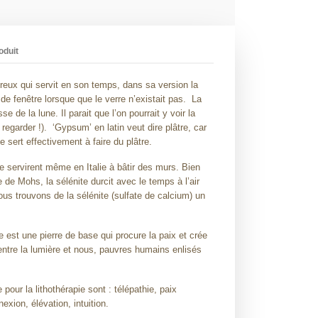
oduit
reux qui servit en son temps, dans sa version la
 de fenêtre lorsque que le verre n’existait pas. La
e de la lune. Il parait que l’on pourrait y voir la
n regarder !). ‘Gypsum’ en latin veut dire plâtre, car
e sert effectivement à faire du plâtre.
e servirent même en Italie à bâtir des murs. Bien
e de Mohs, la sélénite durcit avec le temps à l’air
Nous trouvons de la sélénite (sulfate de calcium) un
te est une pierre de base qui procure la paix et crée
 entre la lumière et nous, pauvres humains enlisés
pour la lithothérapie sont : télépathie, paix
nnexion, élévation, intuition.