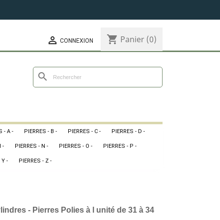
shopping_cart
Panier
(0)

CONNEXION
search
 - A -
PIERRES - B -
PIERRES - C -
PIERRES - D -
 -
PIERRES - N -
PIERRES - O -
PIERRES - P -
 Y -
PIERRES - Z -
indres - Pierres Polies à l unité de 31 à 34