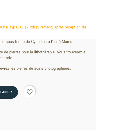
 48h (Paypal, CB) - 72h (Virement) après réception du
ies sous forme de Cylindres à l'unité Maroc.
e de pierres pour la lithothérapie. Vous trouverez à
it prix.
cevrez les pierres de soins photographiées.
favorite_border
 PANIER