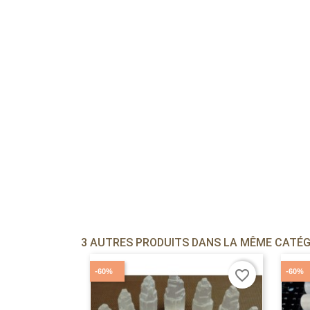
3 AUTRES PRODUITS DANS LA MÊME CATÉGO
-60%
-60%
favorite_border