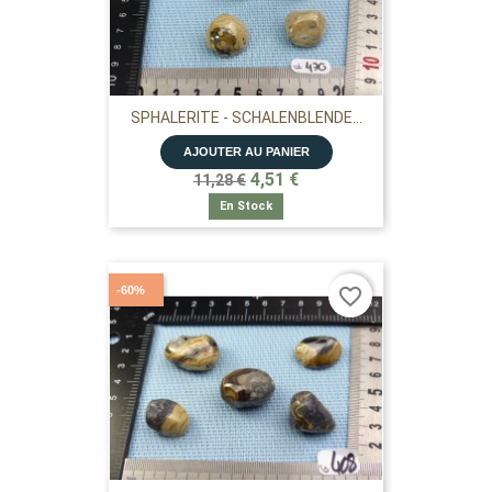
SPHALERITE - SCHALENBLENDE...
AJOUTER AU PANIER
4,51 €
11,28 €
En Stock
-60%
favorite_border