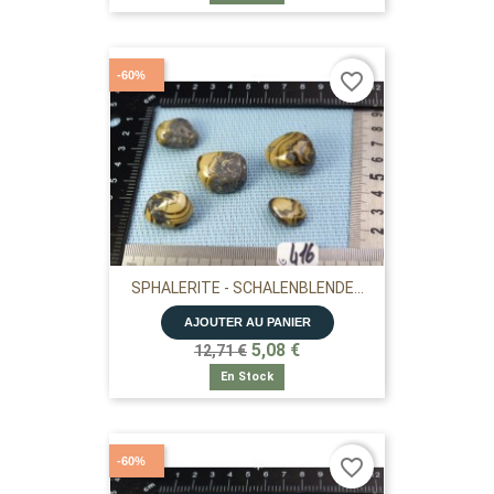
-60%
favorite_border
SPHALERITE - SCHALENBLENDE...
AJOUTER AU PANIER
5,08 €
12,71 €
En Stock
-60%
favorite_border