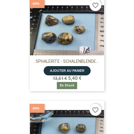
-60%
favorite_border
SPHALERITE - SCHALENBLENDE...
AJOUTER AU PANIER
5,40 €
13,51 €
En Stock
-60%
favorite_border