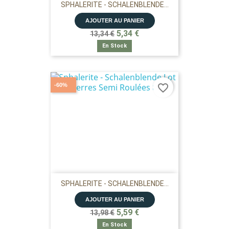
SPHALERITE - SCHALENBLENDE...
AJOUTER AU PANIER
5,34 €
13,34 €
En Stock
-60%
favorite_border
SPHALERITE - SCHALENBLENDE...
AJOUTER AU PANIER
5,59 €
13,98 €
En Stock