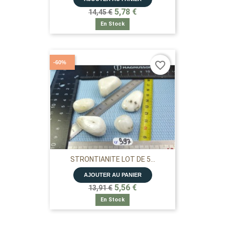
5,78 €
14,45 €
En Stock
-60%
favorite_border
STRONTIANITE LOT DE 5...
AJOUTER AU PANIER
5,56 €
13,91 €
En Stock