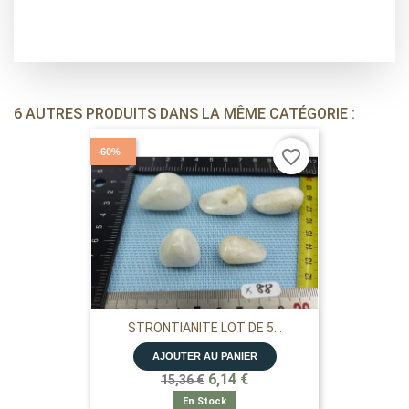
6 AUTRES PRODUITS DANS LA MÊME CATÉGORIE :
-60%
favorite_border
STRONTIANITE LOT DE 5...
AJOUTER AU PANIER
6,14 €
15,36 €
En Stock