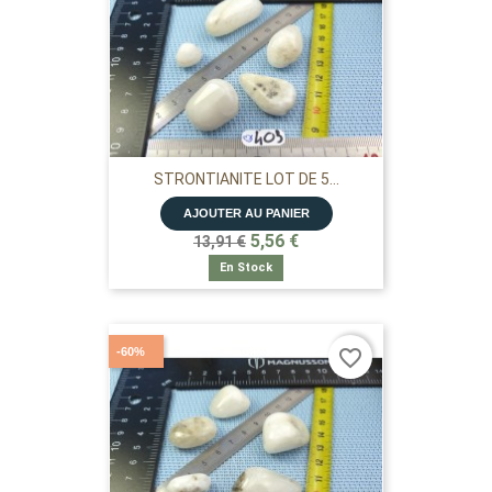
STRONTIANITE LOT DE 5...
AJOUTER AU PANIER
5,56 €
13,91 €
En Stock
-60%
favorite_border