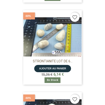
-60%
favorite_border
STRONTIANITE LOT DE 6...
AJOUTER AU PANIER
6,14 €
15,36 €
En Stock
-60%
favorite_border