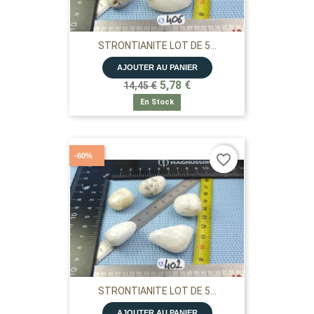
STRONTIANITE LOT DE 5...
AJOUTER AU PANIER
5,78 €
14,45 €
En Stock
-60%
favorite_border
STRONTIANITE LOT DE 5...
AJOUTER AU PANIER