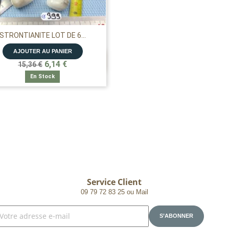
STRONTIANITE LOT DE 6...
AJOUTER AU PANIER

APERÇU RAPIDE
6,14 €
15,36 €
En Stock
Service Client
09 79 72 83 25 ou Mail