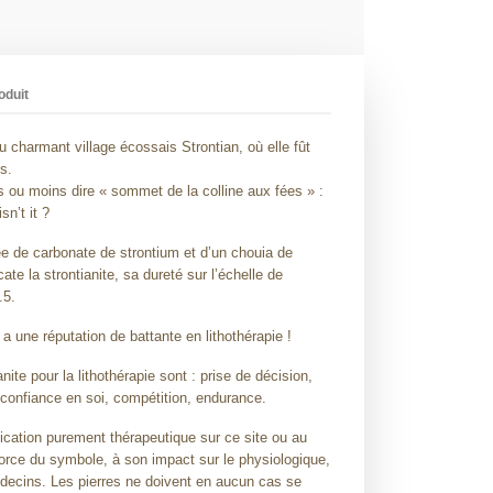
oduit
u charmant village écossais Strontian, où elle fût
s.
s ou moins dire « sommet de la colline aux fées » :
sn’t it ?
uée de carbonate de strontium et d’un chouia de
ate la strontianite, sa dureté sur l’échelle de
.5.
 a une réputation de battante en lithothérapie !
ite pour la lithothérapie sont : prise de décision,
 confiance en soi, compétition, endurance.
cation purement thérapeutique sur ce site ou au
orce du symbole, à son impact sur le physiologique,
cins. Les pierres ne doivent en aucun cas se