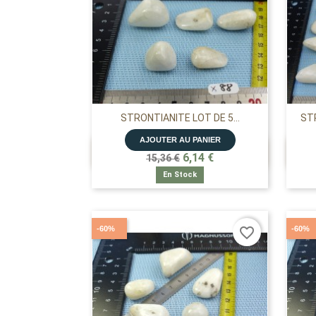
STRONTIANITE LOT DE 5...
STR
AJOUTER AU PANIER

APERÇU RAPIDE
6,14 €
15,36 €
En Stock
-60%
-60%
favorite_border