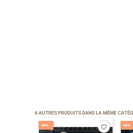
6 AUTRES PRODUITS DANS LA MÊME CATÉGO
-60%
-60%
favorite_border