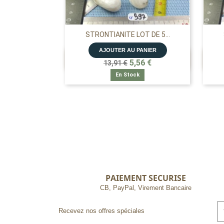
STRONTIANITE LOT DE 5...
AJOUTER AU PANIER

APERÇU RAPIDE
5,56 €
13,91 €
En Stock
PAIEMENT SECURISE
CB, PayPal, Virement Bancaire
Recevez nos offres spéciales