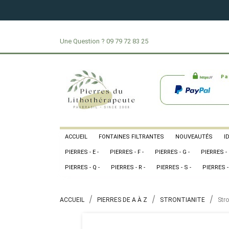
Une Question ?
09 79 72 83 25
ACCUEIL
FONTAINES FILTRANTES
NOUVEAUTÉS
I
PIERRES - E -
PIERRES - F -
PIERRES - G -
PIERRES - 
PIERRES - Q -
PIERRES - R -
PIERRES - S -
PIERRES - 
ACCUEIL
PIERRES DE A À Z
STRONTIANITE
Stro