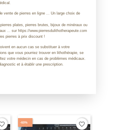
édical.
 vente de pierres en ligne ... Un large choix de
 pierres plates, pierres brutes, bijoux de minéraux ou
raux ... sur https://www.pierresdulithotherapeute.com
es pierres à prix discount !
doivent en aucun cas se substituer à votre
ions que vous pourriez trouver en lithothérapie, se
sultez votre médecin en cas de problèmes médicaux.
diagnostic et à établir une prescription.
-60%
orite_border
favorite_border