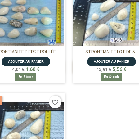
ONTIANITE PIERRE ROULÉE...
STRONTIANITE LOT DE 5...
AJOUTER AU PANIER
AJOUTER AU PANIER


APERÇU RAPIDE
APERÇU RAPIDE
1,60 €
5,56 €
4,01 €
13,91 €
En Stock
En Stock
favorite_border