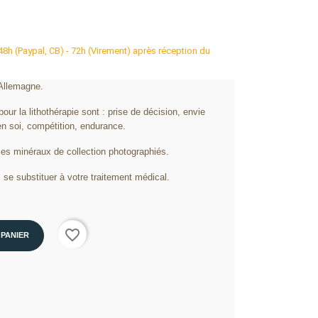
 48h (Paypal, CB) - 72h (Virement) après réception du
 Allemagne.
our la lithothérapie sont : prise de décision, envie
en soi, compétition, endurance.
les minéraux de collection photographiés.
 se substituer à votre traitement médical.
favorite_border
 PANIER