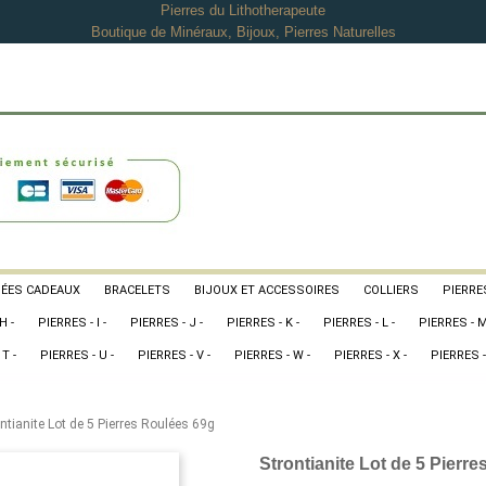
Pierres du Lithotherapeute
Boutique de Minéraux, Bijoux, Pierres Naturelles
DÉES CADEAUX
BRACELETS
BIJOUX ET ACCESSOIRES
COLLIERS
PIERRES
H -
PIERRES - I -
PIERRES - J -
PIERRES - K -
PIERRES - L -
PIERRES - M
T -
PIERRES - U -
PIERRES - V -
PIERRES - W -
PIERRES - X -
PIERRES -
ntianite Lot de 5 Pierres Roulées 69g
Strontianite Lot de 5 Pierr