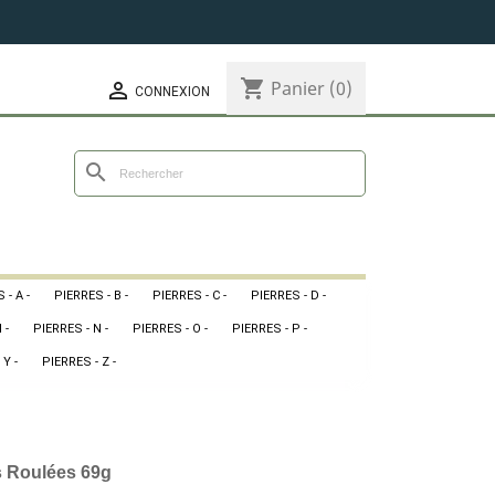
shopping_cart
Panier
(0)

CONNEXION
search
 - A -
PIERRES - B -
PIERRES - C -
PIERRES - D -
 -
PIERRES - N -
PIERRES - O -
PIERRES - P -
 Y -
PIERRES - Z -
es Roulées 69g