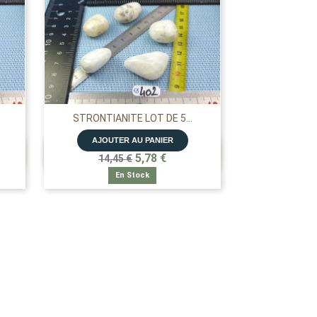
STRONTIANITE LOT DE 5...
AJOUTER AU PANIER

APERÇU RAPIDE
5,78 €
14,45 €
En Stock