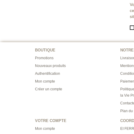
Vo
ce
si
BOUTIQUE
NOTRE
Promotions
Livraiso
Nouveaux produits
Mention
Authentification
Conditi
Mon compte
Paiemen
Créer un compte
Politiqu
la Vie P
Contact
Plan du 
VOTRE COMPTE
COOR
Mon compte
EI FER