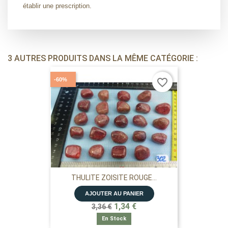
établir une prescription.
3 AUTRES PRODUITS DANS LA MÊME CATÉGORIE :
-60%
favorite_border
THULITE ZOISITE ROUGE...
AJOUTER AU PANIER
1,34 €
3,36 €
En Stock