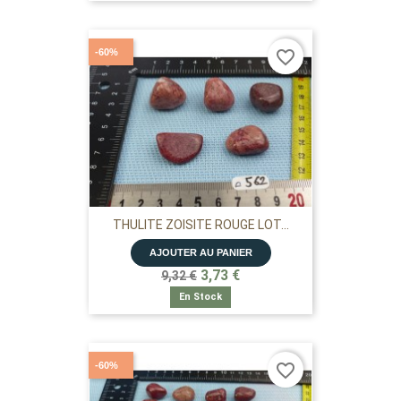
-60%
favorite_border
THULITE ZOISITE ROUGE LOT...
AJOUTER AU PANIER
3,73 €
9,32 €
En Stock
-60%
favorite_border