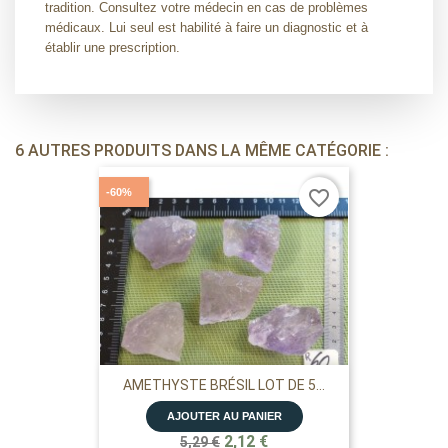
tradition. Consultez votre médecin en cas de problèmes
médicaux. Lui seul est habilité à faire un diagnostic et à
établir une prescription.
6 AUTRES PRODUITS DANS LA MÊME CATÉGORIE :
-60%
favorite_border
AMETHYSTE BRÉSIL LOT DE 5...
AJOUTER AU PANIER
2,12 €
5,29 €