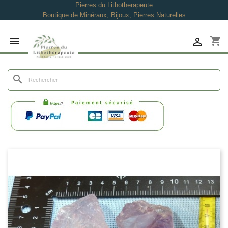
Pierres du Lithotherapeute
Boutique de Minéraux, Bijoux, Pierres Naturelles
shopping_cart


search