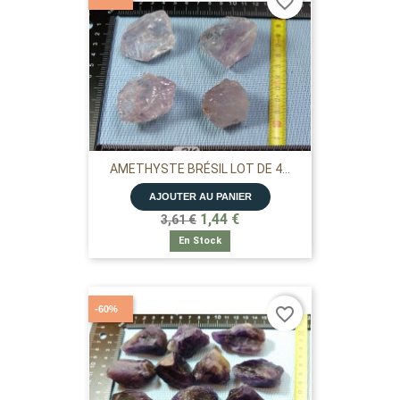
favorite_border
AMETHYSTE BRÉSIL LOT DE 4...
AJOUTER AU PANIER
1,44 €
3,61 €
En Stock
-60%
favorite_border