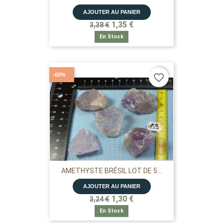
AJOUTER AU PANIER
1,35 €
3,38 €
En Stock
-60%
favorite_border
AMETHYSTE BRÉSIL LOT DE 5...
AJOUTER AU PANIER
1,30 €
3,24 €
En Stock