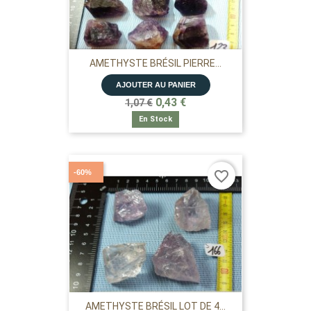
AMETHYSTE BRÉSIL PIERRE...
AJOUTER AU PANIER
0,43 €
1,07 €
En Stock
-60%
favorite_border
AMETHYSTE BRÉSIL LOT DE 4...