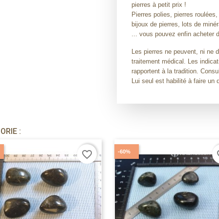
pierres à petit prix !
Pierres polies, pierres roulées,
bijoux de pierres, lots de miné
... vous pouvez enfin acheter d
Les pierres ne peuvent, ni ne 
traitement médical. Les indicat
rapportent à la tradition. Con
Lui seul est habilité à faire un 
RIE :
-60%
favorite_border
fav