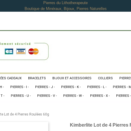
Pierres du Lithotherapeute
Boutique de Minéraux, Bijoux, Pierres Naturelles
DÉES CADEAUX
BRACELETS
BIJOUX ET ACCESSOIRES
COLLIERS
PIERRES
H -
PIERRES - I -
PIERRES - J -
PIERRES - K -
PIERRES - L -
PIERRES - M
T -
PIERRES - U -
PIERRES - V -
PIERRES - W -
PIERRES - X -
PIERRES -
ite Lot de 4 Pierres Roulées 60g
Kimberlite Lot de 4 Pierres