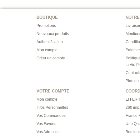
BOUTIQUE
NOTRE
Promotions
Livraiso
Nouveaux produits
Mention
Authentification
Conditi
Mon compte
Paiemen
Créer un compte
Politiqu
la Vie P
Contact
Plan du 
VOTRE COMPTE
COOR
Mon compte
EI FER
Infos Personnelles
260 imp
Vos Commandes
France M
Vos Favoris
Une Que
Vos Adresses
Boutique