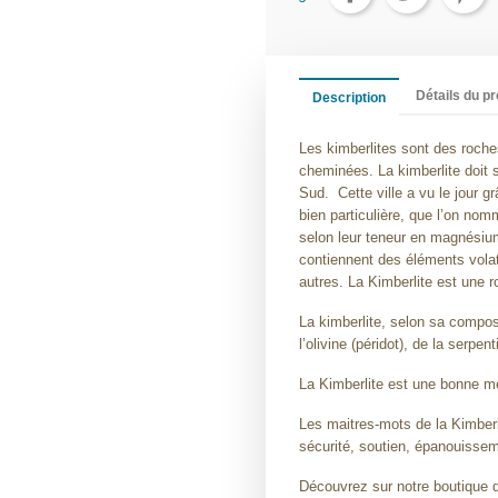
Détails du pr
Description
Les kimberlites sont des roche
cheminées. La kimberlite doit 
Sud.
Cette ville a vu le jour 
bien particulière, que l’on nomm
selon leur teneur en magnésium,
contiennent des éléments volat
autres. La Kimberlite est une r
La kimberlite, selon sa compos
l’olivine (péridot), de la serpe
La Kimberlite est une bonne 
Les maitres-mots de la Kimberli
sécurité, soutien, épanouisseme
Découvrez sur notre boutique de