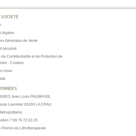
 SOCIÉTÉ
n
s légales
ons Générales de Vente
t sécurisé
e de Confidentialité et de Protection de
rivée - Cookies
ez-nous
site
DONNÉES
RERES Jean Louis PAUBRASIL
asse Lavoisier 83260 LA CRAU
étropolitaine
stion ? 09 79 72 83 25
 Pierres du Lithotherapeute