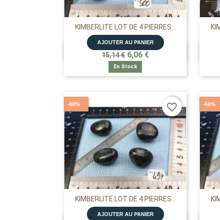
KIMBERLITE LOT DE 4 PIERRES...
KI
AJOUTER AU PANIER

APERÇU RAPIDE
6,06 €
15,14 €
En Stock
-60%
-60%
favorite_border
KIMBERLITE LOT DE 4 PIERRES...
KI
AJOUTER AU PANIER