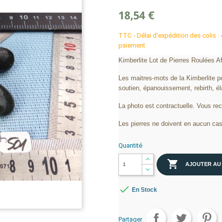
18,54 €
TTC
Délai d'expédition des colis :
paiement
Kimberlite Lot de Pierres Roulées A
Les maitres-mots de la Kimberlite po
soutien, épanouissement, rebirth, él
La photo est contractuelle. Vous re
Les pierres ne doivent en aucun cas
Quantité

AJOUTER AU

En Stock
Partager