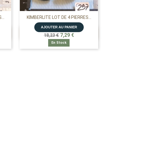
..
KIMBERLITE LOT DE 4 PIERRES...
AJOUTER AU PANIER

APERÇU RAPIDE
7,29 €
18,23 €
En Stock