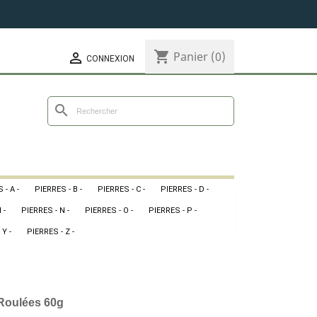
shopping_cart
Panier
(0)

CONNEXION
search
 - A -
PIERRES - B -
PIERRES - C -
PIERRES - D -
 -
PIERRES - N -
PIERRES - O -
PIERRES - P -
 Y -
PIERRES - Z -
 Roulées 60g