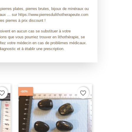
 pierres plates, pierres brutes, bijoux de minéraux ou
raux ... sur https://www.pierresdulithotherapeute.com
es pierres à prix discount !
doivent en aucun cas se substituer à votre
ions que vous pourriez trouver en lithothérapie, se
sultez votre médecin en cas de problèmes médicaux.
diagnostic et à établir une prescription.
-60%
orite_border
favorite_border