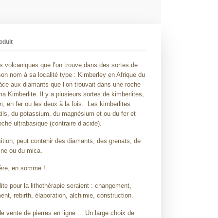
oduit
s volcaniques que l’on trouve dans des sortes de
son nom à sa localité type : Kimberley en Afrique du
grâce aux diamants que l’on trouvait dans une roche
a Kimberlite. Il y a plusieurs sortes de kimberlites,
 en fer ou les deux à la fois.
Les kimberlites
ils, du potassium, du magnésium et ou du fer et
oche ultrabasique (contraire d’acide).
ition, peut contenir des diamants, des grenats, de
ntine ou du mica.
mère, en somme !
te pour la lithothérapie seraient : changement,
nt, rebirth, élaboration, alchimie, construction.
 vente de pierres en ligne ... Un large choix de