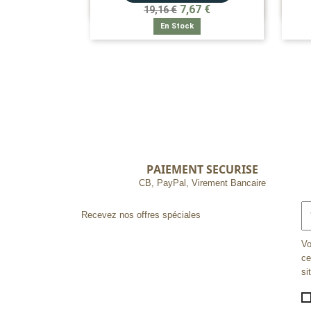

APERÇU RAPIDE
7,67 €
19,16 €
En Stock
PAIEMENT SECURISE
CB, PayPal, Virement Bancaire
Recevez nos offres spéciales
Vo
ce
si