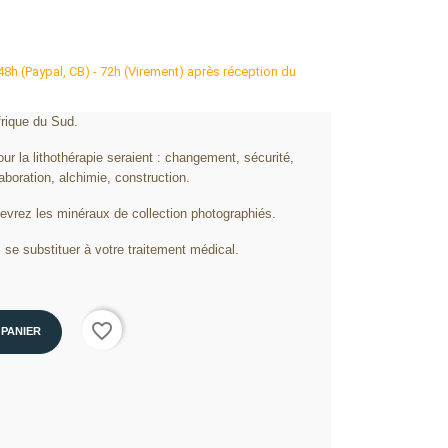
 48h (Paypal, CB) - 72h (Virement) après réception du
frique du Sud.
ur la lithothérapie seraient : changement, sécurité,
aboration, alchimie, construction.
cevrez les minéraux de collection photographiés.
 se substituer à votre traitement médical.
favorite_border
 PANIER