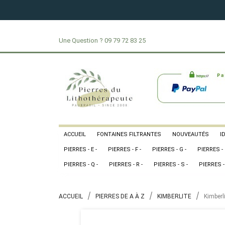
Une Question ?
09 79 72 83 25
ACCUEIL
FONTAINES FILTRANTES
NOUVEAUTÉS
I
PIERRES - E -
PIERRES - F -
PIERRES - G -
PIERRES - 
PIERRES - Q -
PIERRES - R -
PIERRES - S -
PIERRES - 
ACCUEIL
PIERRES DE A À Z
KIMBERLITE
Kimberl