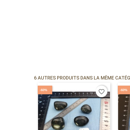
6 AUTRES PRODUITS DANS LA MÊME CATÉGO
-60%
-60%
favorite_border