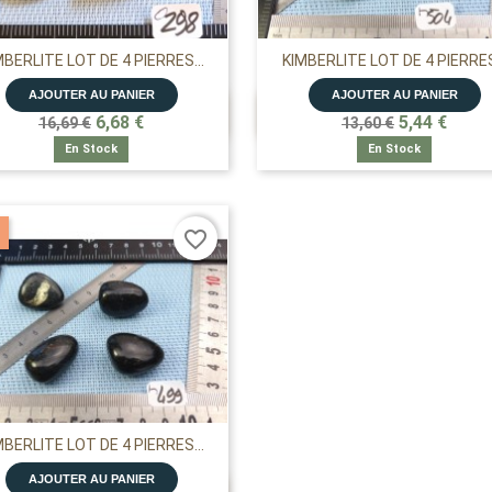
MBERLITE LOT DE 4 PIERRES...
KIMBERLITE LOT DE 4 PIERRES.
AJOUTER AU PANIER
AJOUTER AU PANIER


APERÇU RAPIDE
APERÇU RAPIDE
6,68 €
5,44 €
16,69 €
13,60 €
En Stock
En Stock
favorite_border
MBERLITE LOT DE 4 PIERRES...
AJOUTER AU PANIER